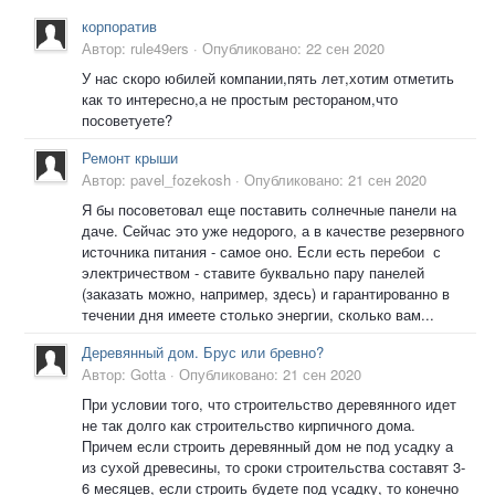
корпоратив
Автор:
rule49ers
·
Опубликовано:
22 сен 2020
У нас скоро юбилей компании,пять лет,хотим отметить
как то интересно,а не простым рестораном,что
посоветуете?
Ремонт крыши
Автор:
pavel_fozekosh
·
Опубликовано:
21 сен 2020
Я бы посоветовал еще поставить солнечные панели на
даче. Сейчас это уже недорого, а в качестве резервного
источника питания - самое оно. Если есть перебои с
электричеством - ставите буквально пару панелей
(заказать можно, например, здесь) и гарантированно в
течении дня имеете столько энергии, сколько вам...
Деревянный дом. Брус или бревно?
Автор:
Gotta
·
Опубликовано:
21 сен 2020
При условии того, что строительство деревянного идет
не так долго как строительство кирпичного дома.
Причем если строить деревянный дом не под усадку а
из сухой древесины, то сроки строительства составят 3-
6 месяцев, если строить будете под усадку, то конечно