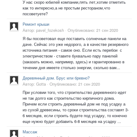
У нас скоро юбилей компании,пять лет,хотим отметить
как то интересно,а не простым рестораном,что
посоветуете?
Ремонт крыши
Автор:
pavel_fozekosh
·
Опубликовано:
21 сен 2020
Я бы посоветовал еще поставить солнечные панели на
даче. Сейчас это уже недорого, а в качестве резервного
источника питания - самое оно. Если есть перебои с
электричеством - ставите буквально пару панелей
(заказать можно, например, здесь) и гарантированно в
течении дня имеете столько энергии, сколько вам...
Деревянный дом. Брус или бревно?
Автор:
Gotta
·
Опубликовано:
21 сен 2020
При условии того, что строительство деревянного идет
не так долго как строительство кирпичного дома.
Причем если строить деревянный дом не под усадку а
из сухой древесины, то сроки строительства составят 3-
6 месяцев, если строить будете под усадку, то конечно
еще нужно будет добавить 6-8 месяцев на усадку ...
Массаж