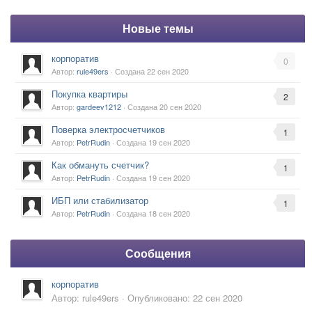
Новые темы
корпоратив
0
Автор:
rule49ers
· Создана
22 сен 2020
Покупка квартиры
2
Автор:
gardeev1212
· Создана
20 сен 2020
Поверка электросчетчиков
1
Автор:
PetrRudin
· Создана
19 сен 2020
Как обмануть счетчик?
1
Автор:
PetrRudin
· Создана
19 сен 2020
ИБП или стабилизатор
1
Автор:
PetrRudin
· Создана
18 сен 2020
Сообщения
корпоратив
Автор:
rule49ers
·
Опубликовано:
22 сен 2020