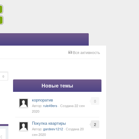
Вся активность
0
Новые темы
корпоратив
0
Автор:
rule49ers
· Создана
22 сен
2020
Покупка квартиры
2
Автор:
gardeev1212
· Создана
20
сен 2020