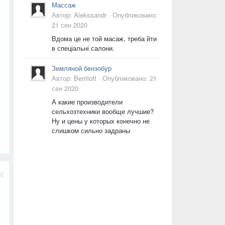
Массаж
Автор:
Alekssandr
·
Опубликовано:
21 сен 2020
Вдома це не той масаж, треба йти
в спеціальні салони.
Земляной бензобур
Автор:
Berrilott
·
Опубликовано:
21
сен 2020
А какие производители
сельхозтехники вообще лучшие?
Ну и цены у которых конечно не
слишком сильно задраны