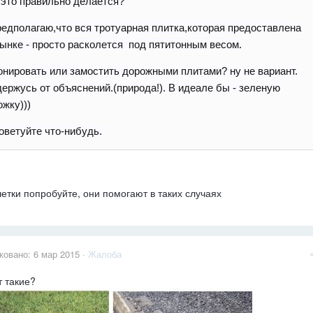
 это правильно делается?
редполагаю,что вся тротуарная плитка,которая предоставлена
рынке - просто расколется под пятитонным весом.
онировать или замостить дорожными плитами? ну не вариант.
держусь от объяснений.(природа!). В идеале бы - зеленую
ожку)))
оветуйте что-нибудь.
етки попробуйте, они помогают в таких случаях
ковано:
6 мар 2015
·
Жалоба
т такие?