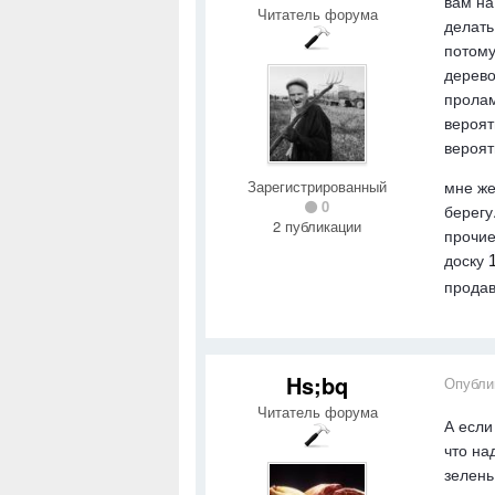
вам на
Читатель форума
делать
потому
дерево
пролам
вероят
вероят
Зарегистрированный
мне же
0
берегу
2 публикации
прочие
доску
продав
Hs;bq
Опубли
Читатель форума
А если
что на
зелень