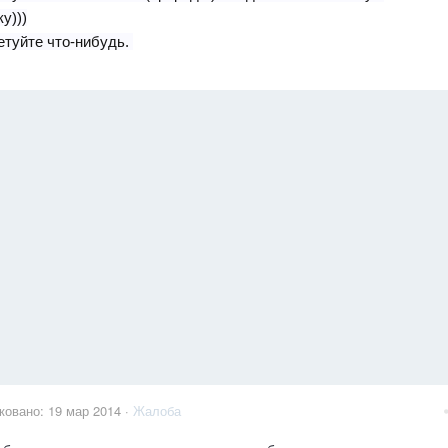
у)))
етуйте что-нибудь.
ковано:
19 мар 2014
·
Жалоба