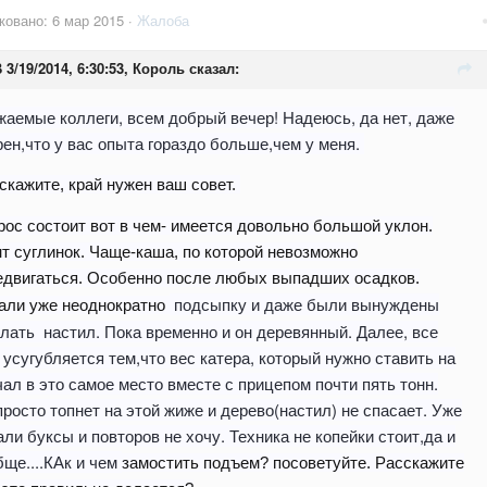
ковано:
6 мар 2015
·
Жалоба
 3/19/2014, 6:30:53, Король сказал:
жаемые коллеги, всем добрый вечер! Надеюсь, да нет, даже
рен,что у вас опыта гораздо больше,чем у меня.
скажите, край нужен ваш совет.
рос состоит вот в чем- имеется довольно большой уклон.
нт суглинок. Чаще-каша, по которой невозможно
едвигаться. Особенно после любых выпадших осадков.
подсыпку и даже были вынуждены
али уже неоднократно
лать настил. Пока временно и он деревянный. Далее, все
 усугубляется тем,что вес катера, который нужно ставить на
чал в это самое место вместе с прицепом почти пять тонн.
просто топнет на этой жиже и дерево(настил) не спасает. Уже
ли буксы и повторов не хочу. Техника не копейки стоит,да и
бще....КАк и чем
замостить подъем? посоветуйте. Расскажите