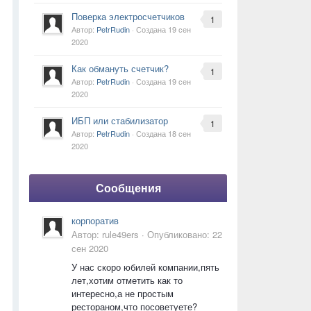
Поверка электросчетчиков
1
Автор:
PetrRudin
· Создана
19 сен
2020
Как обмануть счетчик?
1
Автор:
PetrRudin
· Создана
19 сен
2020
ИБП или стабилизатор
1
Автор:
PetrRudin
· Создана
18 сен
2020
Сообщения
корпоратив
Автор:
rule49ers
·
Опубликовано:
22
сен 2020
У нас скоро юбилей компании,пять
лет,хотим отметить как то
интересно,а не простым
рестораном,что посоветуете?