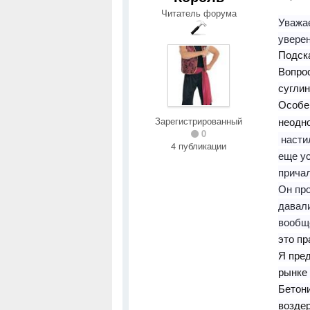
Читатель форума
Уважае
уверен
Подска
Вопрос
суглин
Особе
Зарегистрированный
неодн
0
настил
4 публикации
еще ус
причал
Он про
давали
вообще
это п
Я пред
рынке 
Бетони
воздер