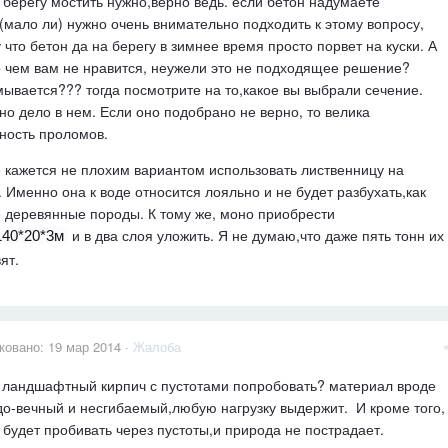
 берегу мостить нужно,верно ведь. если бетон надумаете
(мало ли) нужно очень внимательно подходить к этому вопросу,
 что бетон да на берегу в зимнее время просто порвет на куски. А
 чем вам не нравится, неужели это не подходящее решение?
ывается??? тогда посмотрите на то,какое вы выбрали сечение.
но дело в нем. Если оно подобрано не верно, то велика
ность проломов.
 кажется не плохим вариантом использовать лиственницу на
. Именно она к воде относится лояльно и не будет разбухать,как
 деревянные породы. К тому же, моно приобрести
и в два слоя уложить. Я не думаю,что даже пять тонн их
140*20*3м
ят.
ковано:
19 мар 2014
·
Жалоба
 ландшафтный кирпич с пустотами попробовать? материал вроде
до-вечный и несгибаемый,любую нагрузку выдержит. И кроме того,
 будет пробивать через пустоты,и природа не пострадает.