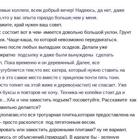
мые коллеги, всем добрый вечер! Надеюсь, да нет, даже
,что у вас опыта гораздо больше,чем у меня.
жите, край нужен ваш совет.
 состоит вот в чем- имеется довольно большой уклон. Грунт
ок. Чаще-каша, по которой невозможно передвигаться.
нно после любых выпадших осадков. Делали уже
подсыпку и даже были вынуждены сделать
ократно
. Пока временно и он деревянный. Далее, все
угубляется тем,что вес катера, который нужно ставить на
 в это самое место вместе с прицепом почти пять тонн.
сто топнет на этой жиже и дерево(настил) не спасает. Уже
 буксы и повторов не хочу. Техника не копейки стоит,да и
....КАк и чем
замостить подъем? посоветуйте. Расскажите как
равильно делается?
полагаю,что вся тротуарная плитка,которая предоставлена на
- просто расколется под пятитонным весом.
ровать или замостить дорожными плитами? ну не вариант.
жусь от объяснений.(природа!). В идеале бы - зеленую