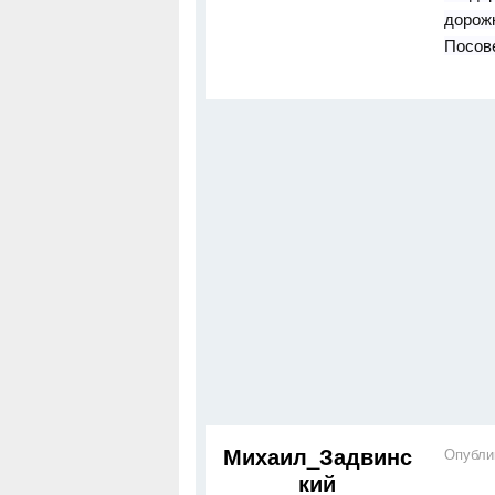
дорожк
Посов
Михаил_Задвинс
Опубли
кий