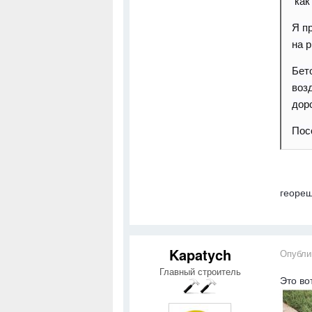
как
Я п
на 
Бет
воз
дор
Пос
геореш
Kapatych
Опубли
Главный строитель
Это во