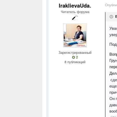
IraklievaUda.
Опубли
Читатель форума
В
Ува
уве
Под
Зарегистрированный
Воп
2
Гру
8 публикаций
пер
Дел
сде
еще
при
Он 
дава
воо