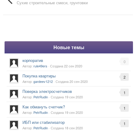
Сухие строительные смеси, грунтовки
Новые темы
корпоратив
0
Автор:
rule49ers
· Создана
22 сен 2020
Покупка квартиры
2
Автор:
gardeev1212
· Создана
20 сен 2020
Поверка электросчетчиков
1
Автор:
PetrRudin
· Создана
19 сен 2020
Как обмануть счетчик?
1
Автор:
PetrRudin
· Создана
19 сен 2020
ИБП или стабилизатор
1
Автор:
PetrRudin
· Создана
18 сен 2020