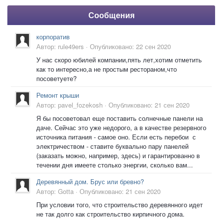
Сообщения
корпоратив
Автор:
rule49ers
·
Опубликовано:
22 сен 2020
У нас скоро юбилей компании,пять лет,хотим отметить
как то интересно,а не простым рестораном,что
посоветуете?
Ремонт крыши
Автор:
pavel_fozekosh
·
Опубликовано:
21 сен 2020
Я бы посоветовал еще поставить солнечные панели на
даче. Сейчас это уже недорого, а в качестве резервного
источника питания - самое оно. Если есть перебои с
электричеством - ставите буквально пару панелей
(заказать можно, например, здесь) и гарантированно в
течении дня имеете столько энергии, сколько вам...
Деревянный дом. Брус или бревно?
Автор:
Gotta
·
Опубликовано:
21 сен 2020
При условии того, что строительство деревянного идет
не так долго как строительство кирпичного дома.