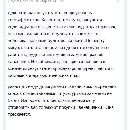
Опубликовано:
18 мар 2014
·
Декоративная штукатурка - вещица очень
специфическая. Качество, текстура, рисунок и
индивидуальность ,все это и еще ряд характеристик,
которые выльются в результата- зависят от
человека , который будет её наносить.По опыту
могу сказать,что вдвоём на одной стене лучше не
работать, будет слишком явно заметно разное
нанесение. Не забывайте,что при нанесении и в
конечном результате огромную роль играет
работа с
пастами,к
олеровка, тонировка и т.п.
разница между дорогущими итальянскими и среднего
класса отечественными штукатурками замечено не
было. Изо всего ,что было за плечами могу
отговорить вас только от покупки
"венецианки". Она
трескается.