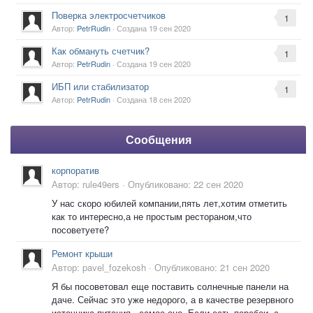
Поверка электросчетчиков
1
Автор:
PetrRudin
· Создана
19 сен 2020
Как обмануть счетчик?
1
Автор:
PetrRudin
· Создана
19 сен 2020
ИБП или стабилизатор
1
Автор:
PetrRudin
· Создана
18 сен 2020
Сообщения
корпоратив
Автор:
rule49ers
·
Опубликовано:
22 сен 2020
У нас скоро юбилей компании,пять лет,хотим отметить
как то интересно,а не простым рестораном,что
посоветуете?
Ремонт крыши
Автор:
pavel_fozekosh
·
Опубликовано:
21 сен 2020
Я бы посоветовал еще поставить солнечные панели на
даче. Сейчас это уже недорого, а в качестве резервного
источника питания - самое оно. Если есть перебои с