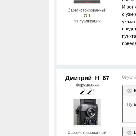
И вот 
Зарегистрированный
с уже
1
11 публикаций
указат
свиде
пункта
повед
Дмитрий_Н_67
Опубли
Форумчанин
В
Ну а
Зарегистрированный
Ц