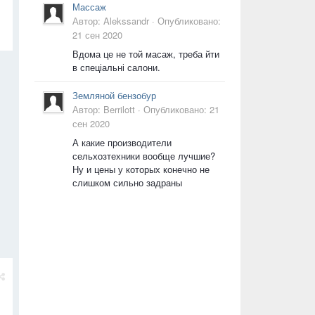
Массаж
Автор:
Alekssandr
·
Опубликовано:
21 сен 2020
Вдома це не той масаж, треба йти
в спеціальні салони.
Земляной бензобур
Автор:
Berrilott
·
Опубликовано:
21
сен 2020
А какие производители
сельхозтехники вообще лучшие?
Ну и цены у которых конечно не
слишком сильно задраны