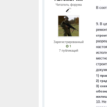
Читатель форума
В соот
9. В ц
ремон
строи
разреш
Зарегистрированный
1
настоя
7 публикаций
испол
местн
строи
докум
1) пр
2) гр
3) сх
обозн
жилищ
10. Не