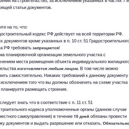
ения на строительство, за исключением указанных в частях 7 и
оящей статьи документов.
те на то, что:
достроительный кодекс РФ действует на всей территории РФ.
х документов кроме указанных в п. 10 ст. 51 Градостроительног
запрещается
са РФ требовать
!
ма планировочной организации земельного участка с
ачением места размещения объекта индивидуального жилищног
изготовляется любым лицом
тельства
. В том числе можно
вить самостоятельно. Никаких требований к данному документу
а исключением того что вы должны обозначить на схеме участка
 планируете размещать строения.
следует знать что в соответствие с п. 11 ст. 51
строительного кодекса уполномоченные органы (данном случае
10 дней
местного самоуправления) в течение
обязаны провести
Обязательн
ку документов и выдать разрешение или отказать.