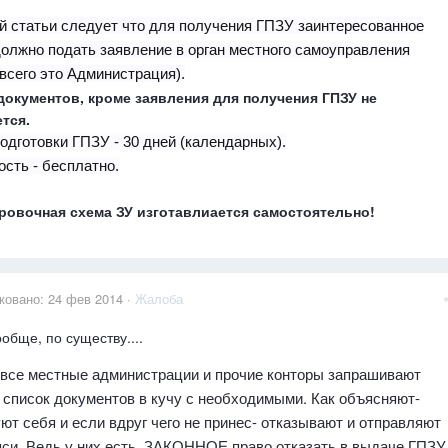
й статьи следует что для получения ГПЗУ заинтересованное
олжно подать заявление в орган местного самоуправления
всего это Администрация).
документов, кроме заявления для получения ГПЗУ не
тся.
одготовки ГПЗУ - 30 дней (календарных).
сть - бесплатно.
ровочная схема ЗУ изготавлиается самостоятельно!
ковано:
24 фев 2014
·
Жалоба
ообще, по существу....
 все местные администрации и прочие конторы запрашивают
список документов в кучу с необходимыми. Как объясняют-
ют себя и если вдруг чего не принес- отказывают и отправляют
яси. Ведь у них есть ЗАКОННОЕ право отказать в выдаче ГПЗУ