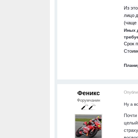
Из это
лицо д
(чаще 
Иных 
требуе
Срок п
Стоимо
Плани
Феникс
Опубли
Форумчанин
Ну а в
Почти
целый 
страху
восво