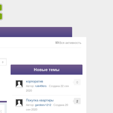
Вся активность
0
Новые темы
корпоратив
0
Автор:
rule49ers
· Создана
22 сен
2020
Покупка квартиры
2
Автор:
gardeev1212
· Создана
20
сен 2020