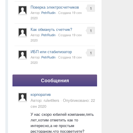
Поверка электросчетчиков
1
Автор:
PetrRudin
· Создана
19 сен
2020
Как обмануть счетчик?
1
Автор:
PetrRudin
· Создана
19 сен
2020
ИБП или стабилизатор
1
Автор:
PetrRudin
· Создана
18 сен
2020
Сообщения
корпоратив
Автор:
rule49ers
·
Опубликовано:
22
сен 2020
У нас скоро юбилей компании,пять
лет,хотим отметить как то
интересно,а не простым
рестораном,что посоветуете?