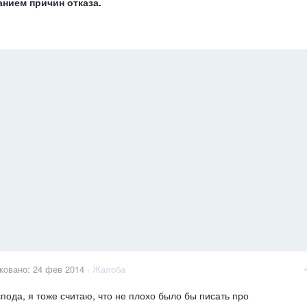
анием причин отказа.
ковано:
24 фев 2014
·
Жалоба
спода, я тоже считаю, что не плохо было бы писать про