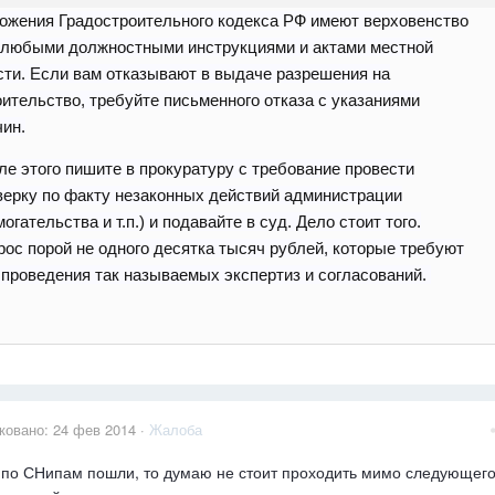
ожения Градостроительного кодекса РФ имеют верховенство
 любыми должностными инструкциями и актами местной
сти. Если вам отказывают в выдаче разрешения на
оительство, требуйте письменного отказа с указаниями
чин.
ле этого пишите в прокуратуру с требование провести
верку по факту незаконных действий администрации
огательства и т.п.) и подавайте в суд. Дело стоит того.
рос порой не одного десятка тысяч рублей, которые требуют
 проведения так называемых экспертиз и согласований.
ковано:
24 фев 2014
·
Жалоба
 по СНипам пошли, то думаю не стоит проходить мимо следующег