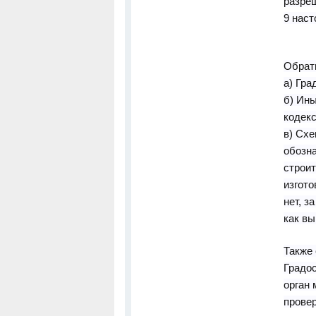
разреш
9 наст
Обрати
а) Гра
б) Ины
кодек
в) Схе
обозн
строи
изгото
нет, з
как вы
Также 
Градо
орган 
провер