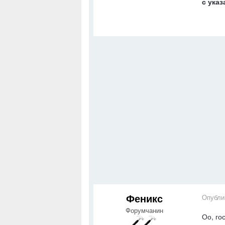
с указ
Феникс
Опубли
Форумчанин
Оо, го