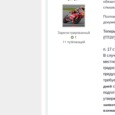
обязат
слыша
Поэтом
докуме
Теперь
Зарегистрированный
1
(ГПЗУ)
11 публикаций
п. 17 
В случ
местн
градос
предус
требу
дней
с
подгот
утверж
заяви
взима