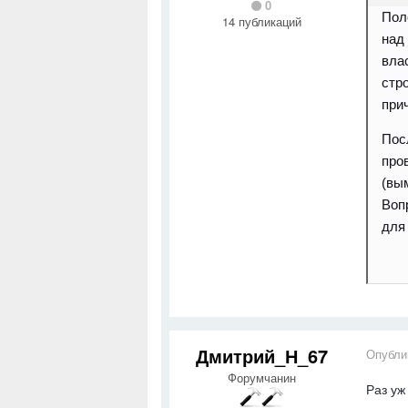
0
Пол
14 публикаций
над
вла
стр
при
Пос
про
(вым
Воп
для
Дмитрий_Н_67
Опубли
Форумчанин
Раз уж