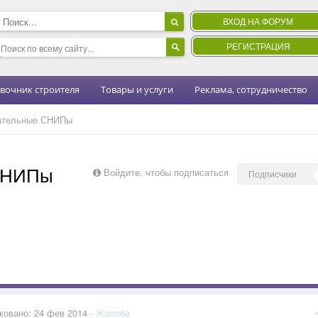
ВХОД НА ФОРУМ
РЕГИСТРАЦИЯ
вочник строителя
Товары и услуги
Реклама, сотрудничество
ательные СНИПы
СНИПы
Войдите, чтобы подписаться
Подписчики
ковано:
24 фев 2014
·
Жалоба