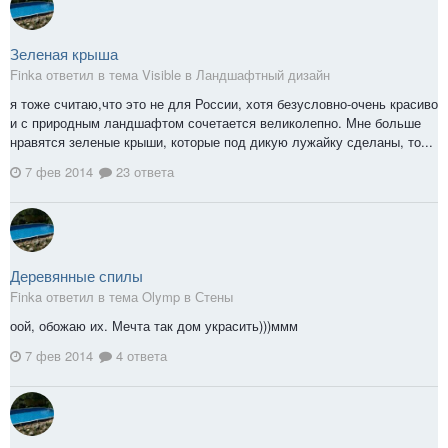
Зеленая крыша
Finka ответил в тема Visible в
Ландшафтный дизайн
я тоже считаю,что это не для России, хотя безусловно-очень красиво
и с природным ландшафтом сочетается великолепно. Мне больше
нравятся зеленые крыши, которые под дикую лужайку сделаны, то...
7 фев 2014
23 ответа
Деревянные спилы
Finka ответил в тема Olymp в
Стены
оой, обожаю их. Мечта так дом украсить)))ммм
7 фев 2014
4 ответа