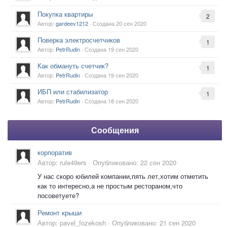
Покупка квартиры
2
Автор:
gardeev1212
· Создана
20 сен 2020
Поверка электросчетчиков
1
Автор:
PetrRudin
· Создана
19 сен 2020
Как обмануть счетчик?
1
Автор:
PetrRudin
· Создана
19 сен 2020
ИБП или стабилизатор
1
Автор:
PetrRudin
· Создана
18 сен 2020
Сообщения
корпоратив
Автор:
rule49ers
·
Опубликовано:
22 сен 2020
У нас скоро юбилей компании,пять лет,хотим отметить
как то интересно,а не простым рестораном,что
посоветуете?
Ремонт крыши
Автор:
pavel_fozekosh
·
Опубликовано:
21 сен 2020