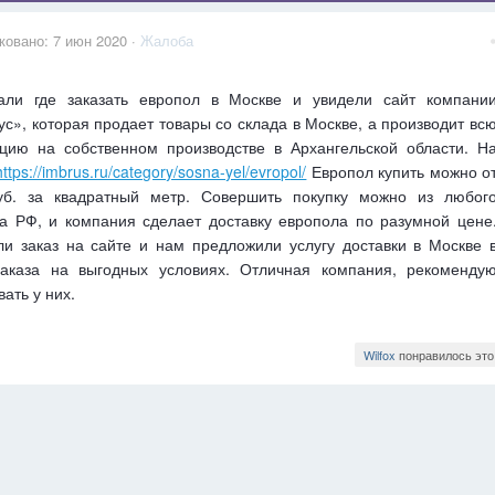
ковано:
7 июн 2020
·
Жалоба
али где заказать европол в Москве и увидели сайт компани
с», которая продает товары со склада в Москве, а производит вс
цию на собственном производстве в Архангельской области. Н
https://imbrus.ru/category/sosna-yel/evropol/
Европол купить можно о
уб. за квадратный метр. Совершить покупку можно из любог
а РФ, и компания сделает доставку европола по разумной цене
и заказ на сайте и нам предложили услугу доставки в Москве 
заказа на выгодных условиях. Отличная компания, рекоменду
вать у них.
Wilfox
понравилось это