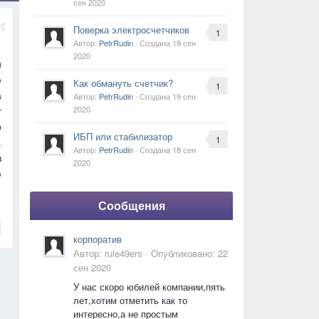
сен 2020
Поверка электросчетчиков
1
Автор:
PetrRudin
· Создана
19 сен
2020
и
ю
Как обмануть счетчик?
1
а
Автор:
PetrRudin
· Создана
19 сен
2020
т
о
ИБП или стабилизатор
1
.
Автор:
PetrRudin
· Создана
18 сен
в
2020
ю
Сообщения
корпоратив
Автор:
rule49ers
·
Опубликовано:
22
сен 2020
У нас скоро юбилей компании,пять
лет,хотим отметить как то
интересно,а не простым