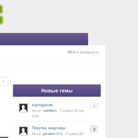
Вся активность
0
Новые темы
корпоратив
0
Автор:
rule49ers
· Создана
22 сен
2020
Покупка квартиры
2
Автор:
gardeev1212
· Создана
20