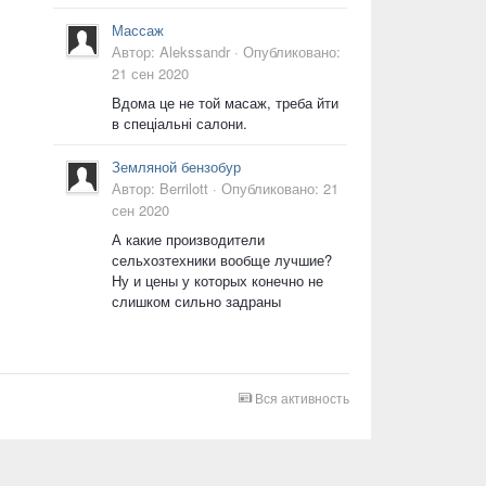
Массаж
Автор:
Alekssandr
·
Опубликовано:
21 сен 2020
Вдома це не той масаж, треба йти
в спеціальні салони.
Земляной бензобур
Автор:
Berrilott
·
Опубликовано:
21
сен 2020
А какие производители
сельхозтехники вообще лучшие?
Ну и цены у которых конечно не
слишком сильно задраны
Вся активность