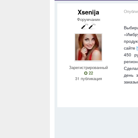
Xsenija
Опубли
Форумчанин
Выбир
«Имбру
продук
сайте
450 р
регион
Зарегистрированный
Сделал
22
день 
31 публикация
заказы