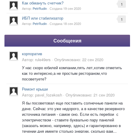
Как обмануть счетчик?
1
Автор:
PetrRudin
· Создана
19 сен 2020
ИБП или стабилизатор
1
Автор:
PetrRudin
· Создана
18 сен 2020
Сообщения
корпоратив
Автор:
rule49ers
·
Опубликовано:
22 сен 2020
У нас скоро юбилей компании,пять лет,хотим отметить
как то интересно,а не простым рестораном,что
посоветуете?
Ремонт крыши
Автор:
pavel_fozekosh
·
Опубликовано:
21 сен 2020
Я бы посоветовал еще поставить солнечные панели на
даче. Сейчас это уже недорого, а в качестве резервного
источника питания - самое оно. Если есть перебои с
электричеством - ставите буквально пару панелей
(заказать можно, например, здесь) и гарантированно в
течении дня имеете столько энергии, сколько вам...