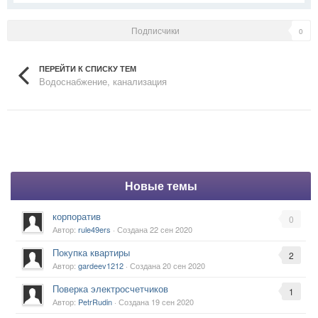
Подписчики
0
ПЕРЕЙТИ К СПИСКУ ТЕМ
Водоснабжение, канализация
Новые темы
корпоратив
0
Автор:
rule49ers
· Создана
22 сен 2020
Покупка квартиры
2
Автор:
gardeev1212
· Создана
20 сен 2020
Поверка электросчетчиков
1
Автор:
PetrRudin
· Создана
19 сен 2020