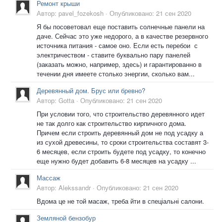
Ремонт крыши
Автор:
pavel_fozekosh
·
Опубликовано:
21 сен 2020
Я бы посоветовал еще поставить солнечные панели на
даче. Сейчас это уже недорого, а в качестве резервного
источника питания - самое оно. Если есть перебои с
электричеством - ставите буквально пару панелей
(заказать можно, например, здесь) и гарантированно в
течении дня имеете столько энергии, сколько вам...
Деревянный дом. Брус или бревно?
Автор:
Gotta
·
Опубликовано:
21 сен 2020
При условии того, что строительство деревянного идет
не так долго как строительство кирпичного дома.
Причем если строить деревянный дом не под усадку а
из сухой древесины, то сроки строительства составят 3-
6 месяцев, если строить будете под усадку, то конечно
еще нужно будет добавить 6-8 месяцев на усадку ...
Массаж
Автор:
Alekssandr
·
Опубликовано:
21 сен 2020
Вдома це не той масаж, треба йти в спеціальні салони.
Земляной бензобур