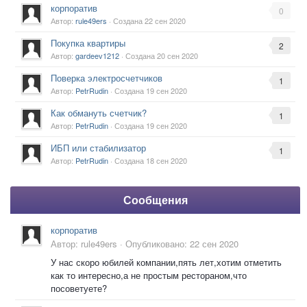
корпоратив
0
Автор:
rule49ers
· Создана
22 сен 2020
Покупка квартиры
2
Автор:
gardeev1212
· Создана
20 сен 2020
Поверка электросчетчиков
1
Автор:
PetrRudin
· Создана
19 сен 2020
Как обмануть счетчик?
1
Автор:
PetrRudin
· Создана
19 сен 2020
ИБП или стабилизатор
1
Автор:
PetrRudin
· Создана
18 сен 2020
Сообщения
корпоратив
Автор:
rule49ers
·
Опубликовано:
22 сен 2020
У нас скоро юбилей компании,пять лет,хотим отметить
как то интересно,а не простым рестораном,что
посоветуете?