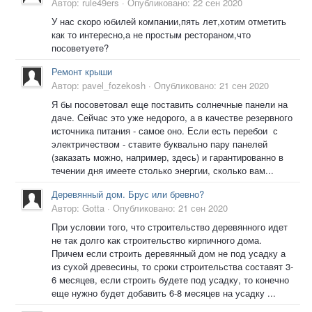
Автор:
rule49ers
·
Опубликовано:
22 сен 2020
У нас скоро юбилей компании,пять лет,хотим отметить
как то интересно,а не простым рестораном,что
посоветуете?
Ремонт крыши
Автор:
pavel_fozekosh
·
Опубликовано:
21 сен 2020
Я бы посоветовал еще поставить солнечные панели на
даче. Сейчас это уже недорого, а в качестве резервного
источника питания - самое оно. Если есть перебои с
электричеством - ставите буквально пару панелей
(заказать можно, например, здесь) и гарантированно в
течении дня имеете столько энергии, сколько вам...
Деревянный дом. Брус или бревно?
Автор:
Gotta
·
Опубликовано:
21 сен 2020
При условии того, что строительство деревянного идет
не так долго как строительство кирпичного дома.
Причем если строить деревянный дом не под усадку а
из сухой древесины, то сроки строительства составят 3-
6 месяцев, если строить будете под усадку, то конечно
еще нужно будет добавить 6-8 месяцев на усадку ...