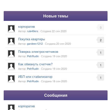
Новые темы
корпоратив
0
Автор:
rule49ers
· Создана
22 сен 2020
Покупка квартиры
2
Автор:
gardeev1212
· Создана
20 сен 2020
Поверка электросчетчиков
1
Автор:
PetrRudin
· Создана
19 сен 2020
Как обмануть счетчик?
1
Автор:
PetrRudin
· Создана
19 сен 2020
ИБП или стабилизатор
1
Автор:
PetrRudin
· Создана
18 сен 2020
Сообщения
корпоратив