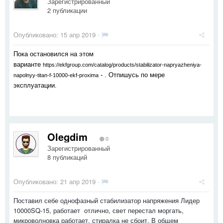
Зарегистрированный
2 публикации
Опубликовано:
15 апр 2019
·
Пока остановился на этом
варианте
https://ekfgroup.com/catalog/products/stabilizator-napryazheniya-
- . Отпишусь по мере
napolnyy-titan-f-10000-ekf-proxima
эксплуатации.
Olegdim
0
Зарегистрированный
8 публикаций
Опубликовано:
21 апр 2019
·
Поставил себе однофазный стабилизатор напряжения Лидер
10000SQ-15, работает отлично, свет перестал моргать,
микроволновка работает, стиралка не сбоит. В общем