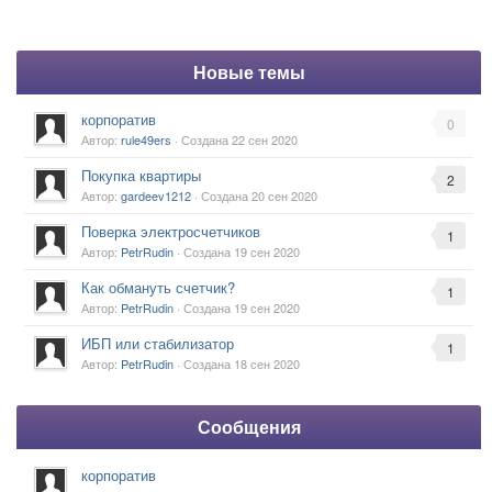
Новые темы
корпоратив
0
Автор:
rule49ers
· Создана
22 сен 2020
Покупка квартиры
2
Автор:
gardeev1212
· Создана
20 сен 2020
Поверка электросчетчиков
1
Автор:
PetrRudin
· Создана
19 сен 2020
Как обмануть счетчик?
1
Автор:
PetrRudin
· Создана
19 сен 2020
ИБП или стабилизатор
1
Автор:
PetrRudin
· Создана
18 сен 2020
Сообщения
корпоратив