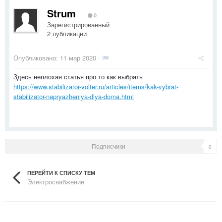
Strum
0
Зарегистрированный
2 публикации
Опубликовано:
11 мар 2020
·
Здесь неплохая статья про то как выбрать
https://www.stabilizator-volter.ru/articles/items/kak-vybrat-
stabilizator-napryazheniya-dlya-doma.html
Подписчики
0
ПЕРЕЙТИ К СПИСКУ ТЕМ
Электроснабжение