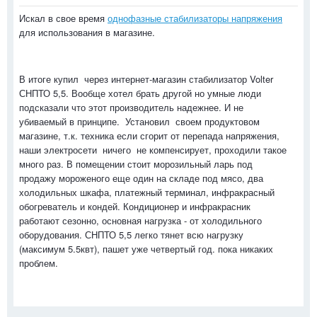
Искал в свое время
однофазные стабилизаторы напряжения
для использования в магазине.
В итоге купил
через интернет-магазин стабилизатор Volter
СНПТО 5,5. Вообще хотел брать другой но умные люди
подсказали что этот производитель надежнее. И не
убиваемый в принципе. Установил
своем продуктовом
магазине, т.к. техника если сгорит от перепада напряжения,
наши электросети
ничего
не компенсирует, проходили такое
много раз. В помещении стоит морозильный ларь под
продажу мороженого еще один на складе под мясо, два
холодильных шкафа, платежный терминал, инфракрасный
обогреватель и кондей. Кондиционер и инфракрасник
работают сезонно, основная нагрузка - от холодильного
оборудования. СНПТО 5,5 легко тянет всю нагрузку
(максимум 5.5квт), пашет уже четвертый год. пока никаких
проблем.