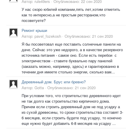
Автор:
rule49ers
·
Опубликовано:
22 сен 2020
У нас скоро юбилей компании,пять лет,хотим отметить
как то интересно,а не простым рестораном,что
посоветуете?
Ремонт крыши
Автор:
pavel_fozekosh
·
Опубликовано:
21 сен 2020
Я бы посоветовал еще поставить солнечные панели на
даче. Сейчас это уже недорого, а в качестве резервного
источника питания - самое оно. Если есть перебои с
электричеством - ставите буквально пару панелей
(заказать можно, например, здесь) и гарантированно в
течении дня имеете столько энергии, сколько вам...
Деревянный дом. Брус или бревно?
Автор:
Gotta
·
Опубликовано:
21 сен 2020
При условии того, что строительство деревянного идет
не так долго как строительство кирпичного дома.
Причем если строить деревянный дом не под усадку а
из сухой древесины, то сроки строительства составят 3-
6 месяцев, если строить будете под усадку, то конечно
еще нужно будет добавить 6-8 месяцев на усадку ...