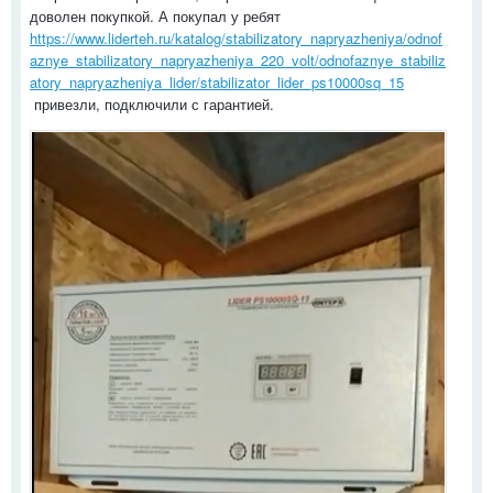
доволен покупкой. А покупал у ребят
https://www.liderteh.ru/katalog/stabilizatory_napryazheniya/odnof
aznye_stabilizatory_napryazheniya_220_volt/odnofaznye_stabiliz
atory_napryazheniya_lider/stabilizator_lider_ps10000sq_15
привезли, подключили с гарантией.