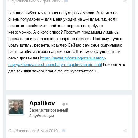
Опубликовано:
27 фев 2019
·
Главное выбрать что-то из популярных марок. А то что не 
очень популярно – для меня уходит на 2-й план, т.к. если 
появятся проблемы – найти их сервис центр будет 
невозможно. А с кого спрос? Простым продавцам лишь бы 
продать, они за качество товара не пекутся. Поэтому лучше 
брать штиль, ресанта, краулер.Сейчас сам себе обдумываю 
взять стабилизаторы напряжения «Штиль» со ступенчатым 
регулированием 
https://newet.ru/catalog/stabilizatory-
napryazheniya-so-stupenchatym-regulirovaniem-shtil
 Говорят что 
для техники такого плана менее чувствителен. 
Apalikov
0
Зарегистрированный
2 публикации
Опубликовано:
6 мар 2019
·