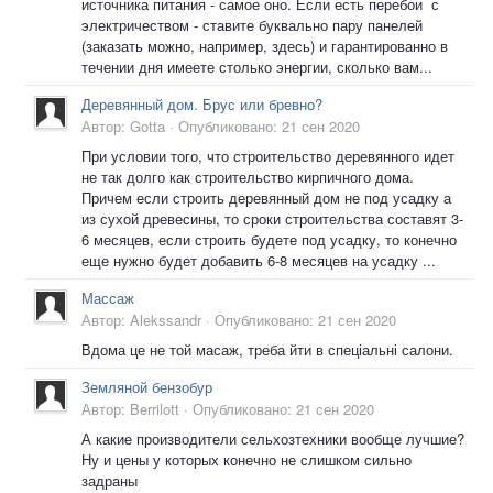
источника питания - самое оно. Если есть перебои с
электричеством - ставите буквально пару панелей
(заказать можно, например, здесь) и гарантированно в
течении дня имеете столько энергии, сколько вам...
Деревянный дом. Брус или бревно?
Автор:
Gotta
·
Опубликовано:
21 сен 2020
При условии того, что строительство деревянного идет
не так долго как строительство кирпичного дома.
Причем если строить деревянный дом не под усадку а
из сухой древесины, то сроки строительства составят 3-
6 месяцев, если строить будете под усадку, то конечно
еще нужно будет добавить 6-8 месяцев на усадку ...
Массаж
Автор:
Alekssandr
·
Опубликовано:
21 сен 2020
Вдома це не той масаж, треба йти в спеціальні салони.
Земляной бензобур
Автор:
Berrilott
·
Опубликовано:
21 сен 2020
А какие производители сельхозтехники вообще лучшие?
Ну и цены у которых конечно не слишком сильно
задраны