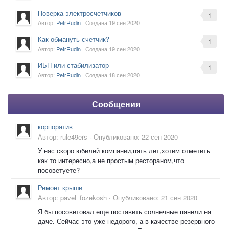
Поверка электросчетчиков
1
Автор:
PetrRudin
· Создана
19 сен 2020
Как обмануть счетчик?
1
Автор:
PetrRudin
· Создана
19 сен 2020
ИБП или стабилизатор
1
Автор:
PetrRudin
· Создана
18 сен 2020
Сообщения
корпоратив
Автор:
rule49ers
·
Опубликовано:
22 сен 2020
У нас скоро юбилей компании,пять лет,хотим отметить
как то интересно,а не простым рестораном,что
посоветуете?
Ремонт крыши
Автор:
pavel_fozekosh
·
Опубликовано:
21 сен 2020
Я бы посоветовал еще поставить солнечные панели на
даче. Сейчас это уже недорого, а в качестве резервного