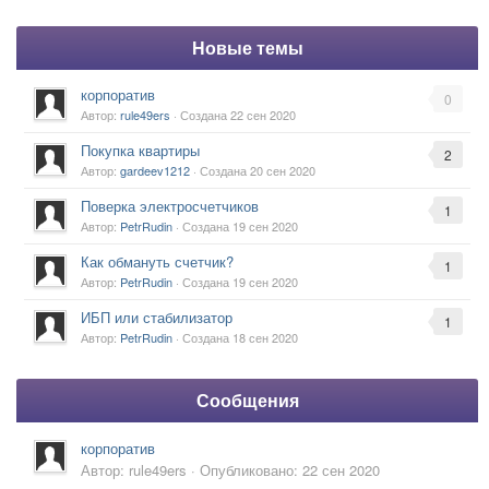
Новые темы
корпоратив
0
Автор:
rule49ers
· Создана
22 сен 2020
Покупка квартиры
2
Автор:
gardeev1212
· Создана
20 сен 2020
Поверка электросчетчиков
1
Автор:
PetrRudin
· Создана
19 сен 2020
Как обмануть счетчик?
1
Автор:
PetrRudin
· Создана
19 сен 2020
ИБП или стабилизатор
1
Автор:
PetrRudin
· Создана
18 сен 2020
Сообщения
корпоратив
Автор:
rule49ers
·
Опубликовано:
22 сен 2020