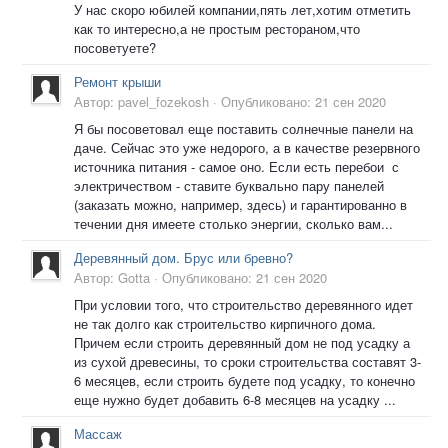
У нас скоро юбилей компании,пять лет,хотим отметить
как то интересно,а не простым рестораном,что
посоветуете?
Ремонт крыши
Автор:
pavel_fozekosh
·
Опубликовано:
21 сен 2020
Я бы посоветовал еще поставить солнечные панели на
даче. Сейчас это уже недорого, а в качестве резервного
источника питания - самое оно. Если есть перебои с
электричеством - ставите буквально пару панелей
(заказать можно, например, здесь) и гарантированно в
течении дня имеете столько энергии, сколько вам...
Деревянный дом. Брус или бревно?
Автор:
Gotta
·
Опубликовано:
21 сен 2020
При условии того, что строительство деревянного идет
не так долго как строительство кирпичного дома.
Причем если строить деревянный дом не под усадку а
из сухой древесины, то сроки строительства составят 3-
6 месяцев, если строить будете под усадку, то конечно
еще нужно будет добавить 6-8 месяцев на усадку ...
Массаж