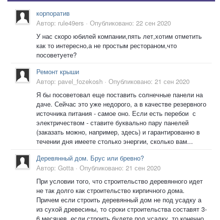
корпоратив
Автор:
rule49ers
·
Опубликовано:
22 сен 2020
У нас скоро юбилей компании,пять лет,хотим отметить
как то интересно,а не простым рестораном,что
посоветуете?
Ремонт крыши
Автор:
pavel_fozekosh
·
Опубликовано:
21 сен 2020
Я бы посоветовал еще поставить солнечные панели на
даче. Сейчас это уже недорого, а в качестве резервного
источника питания - самое оно. Если есть перебои с
электричеством - ставите буквально пару панелей
(заказать можно, например, здесь) и гарантированно в
течении дня имеете столько энергии, сколько вам...
Деревянный дом. Брус или бревно?
Автор:
Gotta
·
Опубликовано:
21 сен 2020
При условии того, что строительство деревянного идет
не так долго как строительство кирпичного дома.
Причем если строить деревянный дом не под усадку а
из сухой древесины, то сроки строительства составят 3-
6 месяцев, если строить будете под усадку, то конечно