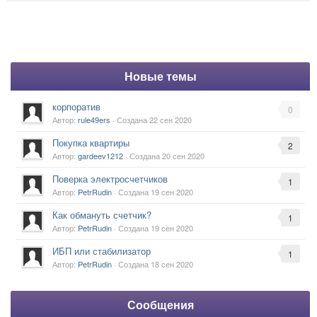
Новые темы
корпоратив
0
Автор:
rule49ers
· Создана
22 сен 2020
Покупка квартиры
2
Автор:
gardeev1212
· Создана
20 сен 2020
Поверка электросчетчиков
1
Автор:
PetrRudin
· Создана
19 сен 2020
Как обмануть счетчик?
1
Автор:
PetrRudin
· Создана
19 сен 2020
ИБП или стабилизатор
1
Автор:
PetrRudin
· Создана
18 сен 2020
Сообщения