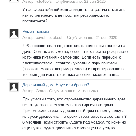
Автор:
rule49ers
·
Опубликовано:
22 сен 2020
У нас скоро юбилей компании,пять лет,хотим отметить
как то интересно,а не простым рестораном,что
посоветуете?
Ремонт крыши
Автор:
pavel_fozekosh
·
Опубликовано:
21 сен 2020
Я бы посоветовал еще поставить солнечные панели на
даче. Сейчас это уже недорого, а в качестве резервного
источника питания - самое оно. Если есть перебои с
электричеством - ставите буквально пару панелей
(заказать можно, например, здесь) и гарантированно в
течении дня имеете столько энергии, сколько вам...
Деревянный дом. Брус или бревно?
Автор:
Gotta
·
Опубликовано:
21 сен 2020
При условии того, что строительство деревянного идет
не так долго как строительство кирпичного дома.
Причем если строить деревянный дом не под усадку а
из сухой древесины, то сроки строительства составят 3-
6 месяцев, если строить будете под усадку, то конечно
еще нужно будет добавить 6-8 месяцев на усадку ...