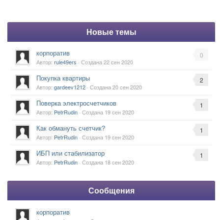
Новые темы
корпоратив
0
Автор:
rule49ers
· Создана
22 сен 2020
Покупка квартиры
2
Автор:
gardeev1212
· Создана
20 сен 2020
Поверка электросчетчиков
1
Автор:
PetrRudin
· Создана
19 сен 2020
Как обмануть счетчик?
1
Автор:
PetrRudin
· Создана
19 сен 2020
ИБП или стабилизатор
1
Автор:
PetrRudin
· Создана
18 сен 2020
Сообщения
корпоратив