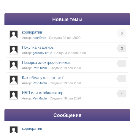
Новые темы
корпоратив
0
Автор:
rule49ers
· Создана
22 сен 2020
Покупка квартиры
2
Автор:
gardeev1212
· Создана
20 сен 2020
Поверка электросчетчиков
1
Автор:
PetrRudin
· Создана
19 сен 2020
Как обмануть счетчик?
1
Автор:
PetrRudin
· Создана
19 сен 2020
ИБП или стабилизатор
1
Автор:
PetrRudin
· Создана
18 сен 2020
Сообщения
корпоратив