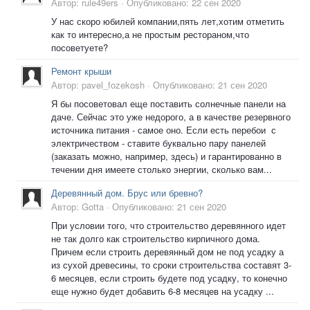
Автор:
rule49ers
·
Опубликовано:
22 сен 2020
У нас скоро юбилей компании,пять лет,хотим отметить
как то интересно,а не простым рестораном,что
посоветуете?
Ремонт крыши
Автор:
pavel_fozekosh
·
Опубликовано:
21 сен 2020
Я бы посоветовал еще поставить солнечные панели на
даче. Сейчас это уже недорого, а в качестве резервного
источника питания - самое оно. Если есть перебои с
электричеством - ставите буквально пару панелей
(заказать можно, например, здесь) и гарантированно в
течении дня имеете столько энергии, сколько вам...
Деревянный дом. Брус или бревно?
Автор:
Gotta
·
Опубликовано:
21 сен 2020
При условии того, что строительство деревянного идет
не так долго как строительство кирпичного дома.
Причем если строить деревянный дом не под усадку а
из сухой древесины, то сроки строительства составят 3-
6 месяцев, если строить будете под усадку, то конечно
еще нужно будет добавить 6-8 месяцев на усадку ...