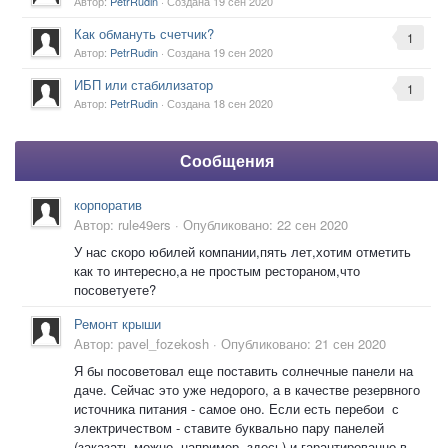
Автор:
PetrRudin
· Создана
19 сен 2020
Как обмануть счетчик?
1
Автор:
PetrRudin
· Создана
19 сен 2020
ИБП или стабилизатор
1
Автор:
PetrRudin
· Создана
18 сен 2020
Сообщения
корпоратив
Автор:
rule49ers
·
Опубликовано:
22 сен 2020
У нас скоро юбилей компании,пять лет,хотим отметить
как то интересно,а не простым рестораном,что
посоветуете?
Ремонт крыши
Автор:
pavel_fozekosh
·
Опубликовано:
21 сен 2020
Я бы посоветовал еще поставить солнечные панели на
даче. Сейчас это уже недорого, а в качестве резервного
источника питания - самое оно. Если есть перебои с
электричеством - ставите буквально пару панелей
(заказать можно, например, здесь) и гарантированно в