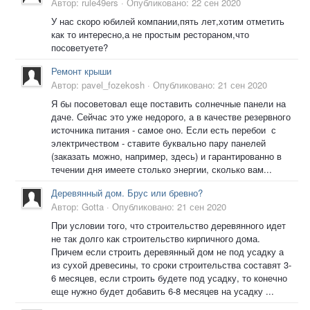
Автор:
rule49ers
·
Опубликовано:
22 сен 2020
У нас скоро юбилей компании,пять лет,хотим отметить
как то интересно,а не простым рестораном,что
посоветуете?
Ремонт крыши
Автор:
pavel_fozekosh
·
Опубликовано:
21 сен 2020
Я бы посоветовал еще поставить солнечные панели на
даче. Сейчас это уже недорого, а в качестве резервного
источника питания - самое оно. Если есть перебои с
электричеством - ставите буквально пару панелей
(заказать можно, например, здесь) и гарантированно в
течении дня имеете столько энергии, сколько вам...
Деревянный дом. Брус или бревно?
Автор:
Gotta
·
Опубликовано:
21 сен 2020
При условии того, что строительство деревянного идет
не так долго как строительство кирпичного дома.
Причем если строить деревянный дом не под усадку а
из сухой древесины, то сроки строительства составят 3-
6 месяцев, если строить будете под усадку, то конечно
еще нужно будет добавить 6-8 месяцев на усадку ...