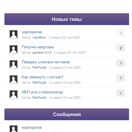
Новые темы
корпоратив
0
Автор:
rule49ers
· Создана
22 сен 2020
Покупка квартиры
2
Автор:
gardeev1212
· Создана
20 сен 2020
Поверка электросчетчиков
1
Автор:
PetrRudin
· Создана
19 сен 2020
Как обмануть счетчик?
1
Автор:
PetrRudin
· Создана
19 сен 2020
ИБП или стабилизатор
1
Автор:
PetrRudin
· Создана
18 сен 2020
Сообщения
корпоратив