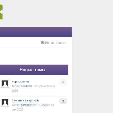
Вся активность
Новые темы
корпоратив
0
Автор:
rule49ers
· Создана
22 сен
2020
Покупка квартиры
2
Автор:
gardeev1212
· Создана
20
сен 2020