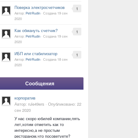
Поверка электросчетчиков
1
Автор:
PetrRudin
· Создана
19 сен
2020
Как обмануть счетчик?
1
Автор:
PetrRudin
· Создана
19 сен
2020
ИБП или стабилизатор
1
Автор:
PetrRudin
· Создана
18 сен
2020
Сообщения
корпоратив
Автор:
rule49ers
·
Опубликовано:
22
сен 2020
У нас скоро юбилей компании,пять
лет,хотим отметить как то
интересно,а не простым
рестораном,что посоветуете?