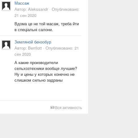
Массаж
Автор:
Alekssandr
·
Опубликовано:
21 сен 2020
Вдома це не той масаж, треба йти
в спеціальні салони.
Земляной бензобур
Автор:
Berrilott
·
Опубликовано:
21
сен 2020
А какие производители
сельхозтехники вообще лучшие?
Ну и цены у которых конечно не
слишком сильно задраны
Вся активность