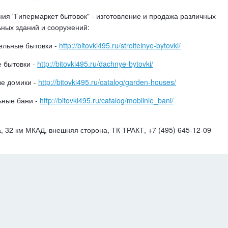
ия "Гипермаркет бытовок" - изготовление и продажа различных
ных зданий и сооружений:
ельные бытовки -
http://bitovki495.ru/stroitelnye-bytovki/
 бытовки -
http://bitovki495.ru/dachnye-bytovki/
е домики -
http://bitovki495.ru/catalog/garden-houses/
ьные бани -
http://bitovki495.ru/catalog/mobilnie_bani/
, 32 км МКАД, внешняя сторона, ТК ТРАКТ, +7 (495) 645-12-09