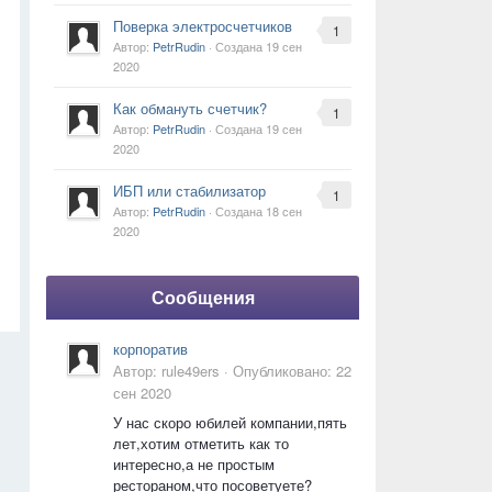
Поверка электросчетчиков
1
Автор:
PetrRudin
· Создана
19 сен
2020
Как обмануть счетчик?
1
Автор:
PetrRudin
· Создана
19 сен
2020
ИБП или стабилизатор
1
Автор:
PetrRudin
· Создана
18 сен
2020
Сообщения
корпоратив
Автор:
rule49ers
·
Опубликовано:
22
сен 2020
У нас скоро юбилей компании,пять
лет,хотим отметить как то
интересно,а не простым
рестораном,что посоветуете?