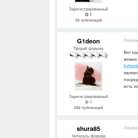
Зарегистрированный
1
59 публикаций
G1deon
Опубли
Прораб форума
Вот на
можно 
bytovok
являют
посред
есть н
Зарегистрированный
0
258 публикаций
shura85
Опубли
Читатель форума