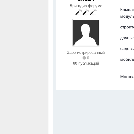
Бригадир форума
Компан
модуль
строит
дачные
садовы
Зарегистрированный
0
мобил
60 публикаций
Москва