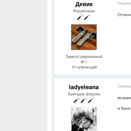
Девик
Опубли
Форумчанин
Отличн
Зарегистрированный
0
10 публикаций
ladyeleana
Опубли
Бригадир форума
возьме
а бани