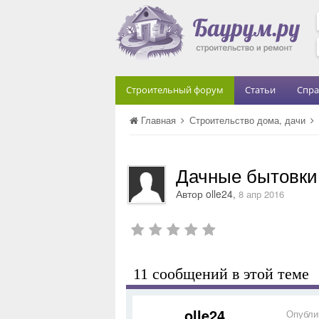
Строительный форум
Статьи
Спра
Главная
Строительство дома, дачи
Дачные бытовки
Автор
olle24
,
8 апр 2016
11 сообщений в этой теме
olle24
Опубли