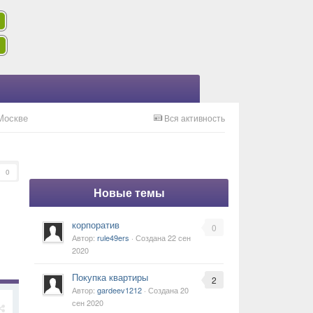
Москве
Вся активность
0
Новые темы
корпоратив
0
Автор:
rule49ers
· Создана
22 сен
2020
Покупка квартиры
2
Автор:
gardeev1212
· Создана
20
сен 2020