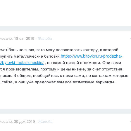
ковано:
18 окт 2019
·
Жалоба
счет бань не знаю, зато могу посоветовать контору, в которой
купить металлические бытовки
https://www.bitovkin.ru/prodazha-
/bytovki-metallicheskie/
, по самой низкой стоимости. Они сами
ся производителем, поэтому и цены низкие, за счет отсутствия
ников. В общем, пообщайтесь с ними сами, по контактам которые
а сайте, а они уже предложат вам все возможные варианты.
ковано:
30 дек 2019
·
Жалоба