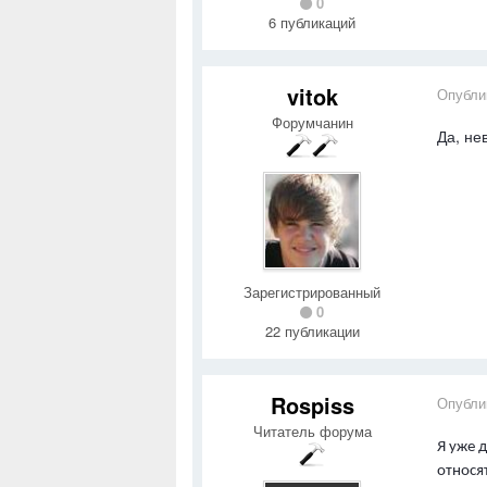
0
6 публикаций
vitok
Опубли
Форумчанин
Да, не
Зарегистрированный
0
22 публикации
Rospiss
Опубли
Читатель форума
Я уже 
относя