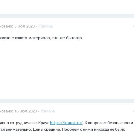
ковано:
5 июл 2020
·
Жалоба
важно с какого материала, это же бытовка
ковано:
16 июл 2020
·
Жалоба
давно сотрудничаю с Краус
https://kraust.ru/
. К вопросам безопасности
тся внимательно. Цены средние. Проблем с ними никогда не было