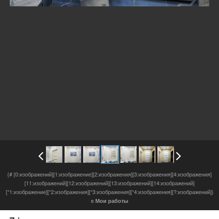
{# [0:изображений][1:изображение][2:изображения][3:изображения][4:изображения]
[11:изображений][12:изображений][13:изображений][14:изображений]
[*1:изображение][*2:изображения][*3:изображения][*4:изображения][?:изображений]}
в
Мои работы