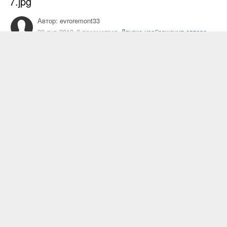
7.jpg
Автор:
evroremont33
30 янв 2018
0 просмотров
Другие изображения автора
Жалоба на изображение
Подписчики
0
ИЗ АЛЬБОМА
Мои работы
26 изображений
0 комментариев
ИНФОРМАЦИЯ О ФОТОГРАФИИ
Снято с NIKON COOLPIX P600
4,3мм
10/300
f/3.3
250
f
ISO