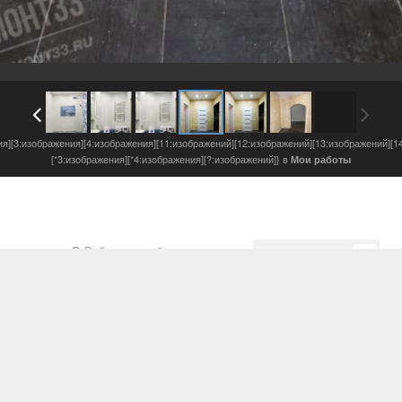
ия][3:изображения][4:изображения][11:изображений][12:изображений][13:изображений][1
[*3:изображения][*4:изображения][?:изображений]} в
Мои работы
Войдите, чтобы подписаться
Подписчики
0