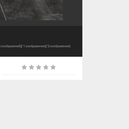
4:изображений][*1:изображение][*2:изображения]
ИЗ АЛЬБОМА
Мои работы
26 изображений
0 комментариев
ИНФОРМАЦИЯ О ФОТОГРАФИИ
Снято с NIKON COOLPIX P600
4,3мм
10/200
f/3.3
f