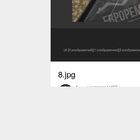
{# [0:изображений][1:изображение][2:изображен
8.jpg
Автор:
evroremont33
30 янв 2018
0 просмотров
Другие изображения автора
Жалоба на изображение