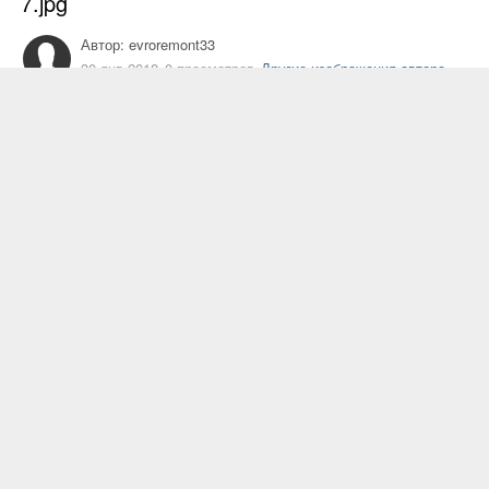
7.jpg
Автор:
evroremont33
30 янв 2018
0 просмотров
Другие изображения автора
Жалоба на изображение
Подписчики
0
ИЗ АЛЬБОМА
Мои работы
26 изображений
0 комментариев
ИНФОРМАЦИЯ О ФОТОГРАФИИ
Снято с NIKON COOLPIX P600
4,3мм
10/300
f/3.3
250
f
ISO