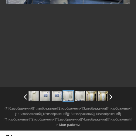
{# [0:изображений][1:изображение][2:изображения][3:изображения][4:изображения]
[11:изображений][12:изображений][13:изображений][14:изображений]
[*1:изображение][*2:изображения][*3:изображения][*4:изображения][?:изображений]}
в
Мои работы