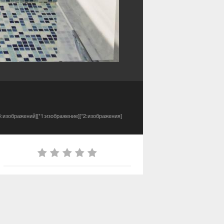
4:изображений][*1:изображение][*2:изображения]
ИЗ АЛЬБОМА
Мои работы
26 изображений
0 комментариев