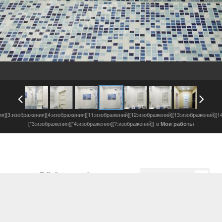
ия][3:изображения][4:изображения][11:изображений][12:изображений][13:изображений][1
[*3:изображения][*4:изображения][?:изображений]} в
Мои работы
Войдите, чтобы подписаться
Подписчики
0