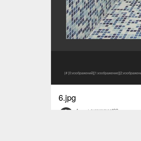
{# [0:изображений][1:изображение][2:изображен
6.jpg
Автор:
evroremont33
30 янв 2018
0 просмотров
Другие изображения автора
Жалоба на изображение