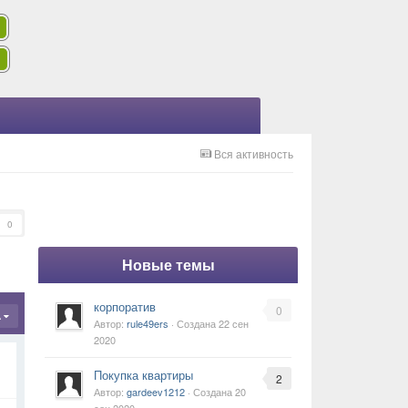
Вся активность
0
Новые темы
корпоратив
0
А
Автор:
rule49ers
· Создана
22 сен
2020
Покупка квартиры
2
Автор:
gardeev1212
· Создана
20