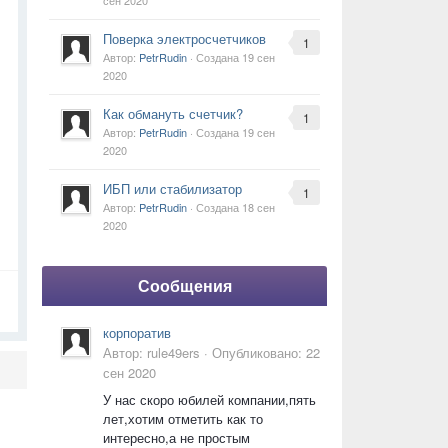
сен 2020
Поверка электросчетчиков
1
Автор:
PetrRudin
· Создана
19 сен
2020
Как обмануть счетчик?
1
Автор:
PetrRudin
· Создана
19 сен
2020
ИБП или стабилизатор
1
Автор:
PetrRudin
· Создана
18 сен
2020
Сообщения
корпоратив
Автор:
rule49ers
·
Опубликовано:
22
сен 2020
У нас скоро юбилей компании,пять
лет,хотим отметить как то
интересно,а не простым