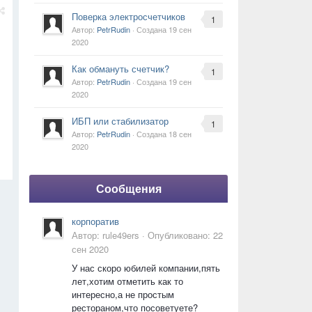
Поверка электросчетчиков
1
Автор:
PetrRudin
· Создана
19 сен
2020
Как обмануть счетчик?
1
Автор:
PetrRudin
· Создана
19 сен
2020
ИБП или стабилизатор
1
Автор:
PetrRudin
· Создана
18 сен
2020
Сообщения
корпоратив
Автор:
rule49ers
·
Опубликовано:
22
сен 2020
У нас скоро юбилей компании,пять
лет,хотим отметить как то
интересно,а не простым
рестораном,что посоветуете?