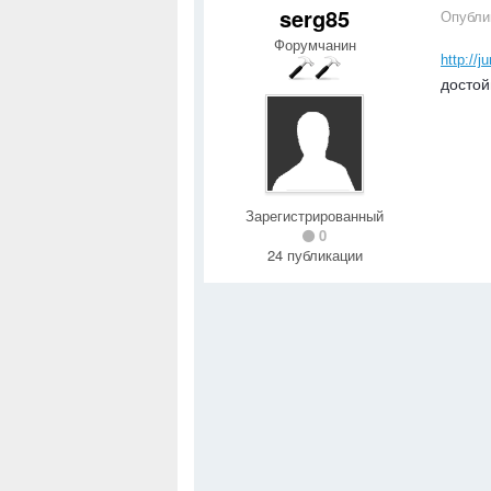
serg85
Опубли
Форумчанин
http://ju
достой
Зарегистрированный
0
24 публикации