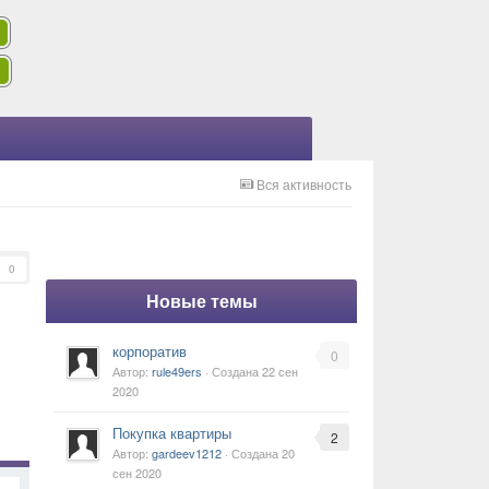
Вся активность
0
Новые темы
корпоратив
0
Автор:
rule49ers
· Создана
22 сен
2020
Покупка квартиры
2
Автор:
gardeev1212
· Создана
20
сен 2020