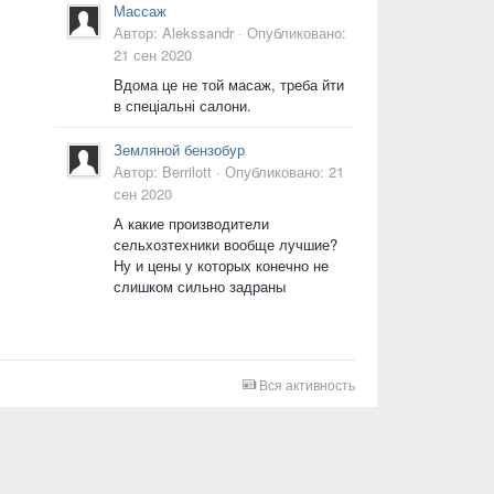
Массаж
Автор:
Alekssandr
·
Опубликовано:
21 сен 2020
Вдома це не той масаж, треба йти
в спеціальні салони.
Земляной бензобур
Автор:
Berrilott
·
Опубликовано:
21
сен 2020
А какие производители
сельхозтехники вообще лучшие?
Ну и цены у которых конечно не
слишком сильно задраны
Вся активность