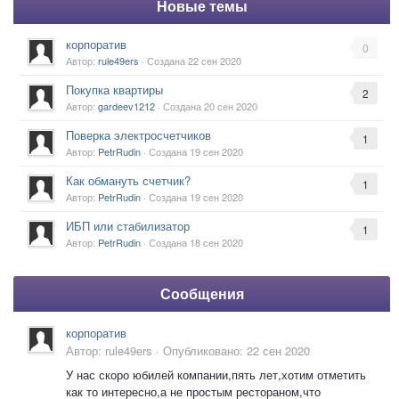
Новые темы
корпоратив
0
Автор:
rule49ers
· Создана
22 сен 2020
Покупка квартиры
2
Автор:
gardeev1212
· Создана
20 сен 2020
Поверка электросчетчиков
1
Автор:
PetrRudin
· Создана
19 сен 2020
Как обмануть счетчик?
1
Автор:
PetrRudin
· Создана
19 сен 2020
ИБП или стабилизатор
1
Автор:
PetrRudin
· Создана
18 сен 2020
Сообщения
корпоратив
Автор:
rule49ers
·
Опубликовано:
22 сен 2020
У нас скоро юбилей компании,пять лет,хотим отметить
как то интересно,а не простым рестораном,что