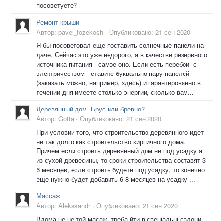
посоветуете?
Ремонт крыши
Автор:
pavel_fozekosh
·
Опубликовано:
21 сен 2020
Я бы посоветовал еще поставить солнечные панели на
даче. Сейчас это уже недорого, а в качестве резервного
источника питания - самое оно. Если есть перебои с
электричеством - ставите буквально пару панелей
(заказать можно, например, здесь) и гарантированно в
течении дня имеете столько энергии, сколько вам...
Деревянный дом. Брус или бревно?
Автор:
Gotta
·
Опубликовано:
21 сен 2020
При условии того, что строительство деревянного идет
не так долго как строительство кирпичного дома.
Причем если строить деревянный дом не под усадку а
из сухой древесины, то сроки строительства составят 3-
6 месяцев, если строить будете под усадку, то конечно
еще нужно будет добавить 6-8 месяцев на усадку ...
Массаж
Автор:
Alekssandr
·
Опубликовано:
21 сен 2020
Вдома це не той масаж, треба йти в спеціальні салони.