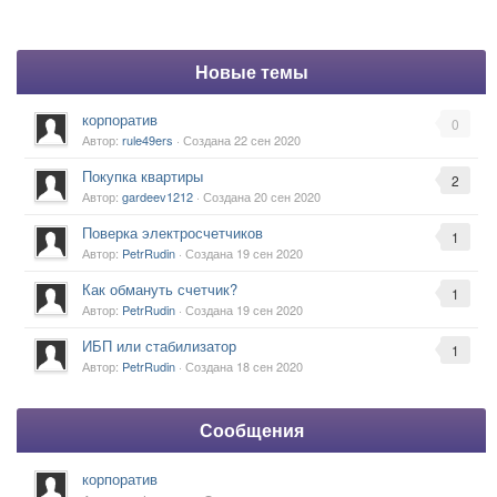
Новые темы
корпоратив
0
Автор:
rule49ers
· Создана
22 сен 2020
Покупка квартиры
2
Автор:
gardeev1212
· Создана
20 сен 2020
Поверка электросчетчиков
1
Автор:
PetrRudin
· Создана
19 сен 2020
Как обмануть счетчик?
1
Автор:
PetrRudin
· Создана
19 сен 2020
ИБП или стабилизатор
1
Автор:
PetrRudin
· Создана
18 сен 2020
Сообщения
корпоратив