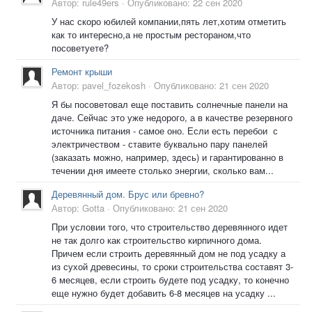
Автор:
rule49ers
·
Опубликовано:
22 сен 2020
У нас скоро юбилей компании,пять лет,хотим отметить
как то интересно,а не простым рестораном,что
посоветуете?
Ремонт крыши
Автор:
pavel_fozekosh
·
Опубликовано:
21 сен 2020
Я бы посоветовал еще поставить солнечные панели на
даче. Сейчас это уже недорого, а в качестве резервного
источника питания - самое оно. Если есть перебои с
электричеством - ставите буквально пару панелей
(заказать можно, например, здесь) и гарантированно в
течении дня имеете столько энергии, сколько вам...
Деревянный дом. Брус или бревно?
Автор:
Gotta
·
Опубликовано:
21 сен 2020
При условии того, что строительство деревянного идет
не так долго как строительство кирпичного дома.
Причем если строить деревянный дом не под усадку а
из сухой древесины, то сроки строительства составят 3-
6 месяцев, если строить будете под усадку, то конечно
еще нужно будет добавить 6-8 месяцев на усадку ...