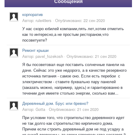
Сообщения
корпоратив
Автор:
rule49ers
·
Опубликовано:
22 сен 2020
У нас скоро юбилей компании,пять лет,хотим отметить
как то интересно,а не простым рестораном,что
посоветуете?
Ремонт крыши
Автор:
pavel_fozekosh
·
Опубликовано:
21 сен 2020
Я бы посоветовал еще поставить солнечные панели на
даче. Сейчас это уже недорого, а в качестве резервного
источника питания - самое оно. Если есть перебои с
электричеством - ставите буквально пару панелей
(заказать можно, например, здесь) и гарантированно в
течении дня имеете столько энергии, сколько вам...
Деревянный дом. Брус или бревно?
Автор:
Gotta
·
Опубликовано:
21 сен 2020
При условии того, что строительство деревянного идет
не так долго как строительство кирпичного дома.
Причем если строить деревянный дом не под усадку а
из сухой древесины, то сроки строительства составят 3-