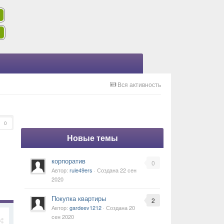
Вся активность
0
Новые темы
корпоратив
0
Автор:
rule49ers
· Создана
22 сен
2020
Покупка квартиры
2
Автор:
gardeev1212
· Создана
20
сен 2020