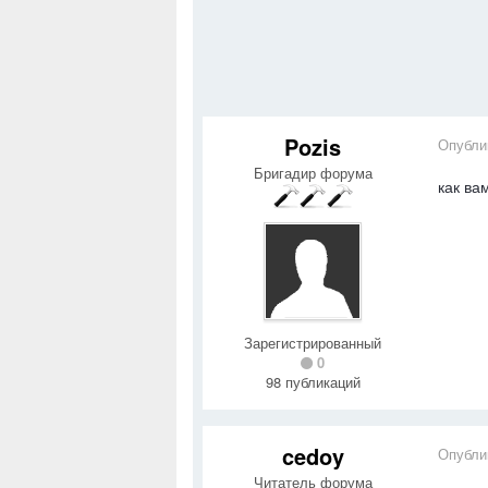
Pozis
Опубли
Бригадир форума
как ва
Зарегистрированный
0
98 публикаций
cedoy
Опубли
Читатель форума