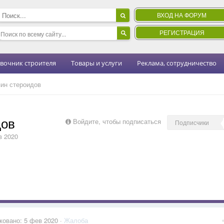
ВХОД НА ФОРУМ
РЕГИСТРАЦИЯ
вочник строителя
Товары и услуги
Реклама, сотрудничество
ин стероидов
дов
Войдите, чтобы подписаться
Подписчики
в 2020
ковано:
5 фев 2020
·
Жалоба