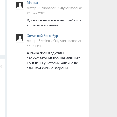
Массаж
Автор:
Alekssandr
·
Опубликовано:
21 сен 2020
Вдома це не той масаж, треба йти
в спеціальні салони.
Земляной бензобур
Автор:
Berrilott
·
Опубликовано:
21
сен 2020
А какие производители
сельхозтехники вообще лучшие?
Ну и цены у которых конечно не
слишком сильно задраны