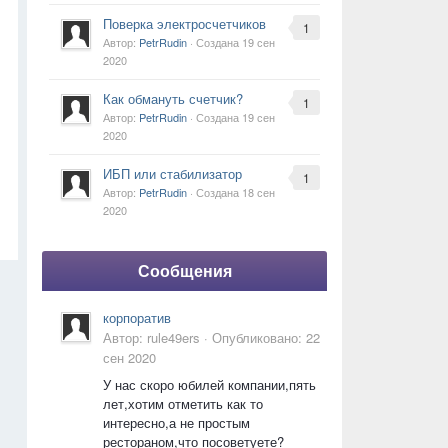
Поверка электросчетчиков
1
Автор:
PetrRudin
· Создана
19 сен
2020
Как обмануть счетчик?
1
Автор:
PetrRudin
· Создана
19 сен
2020
ИБП или стабилизатор
1
Автор:
PetrRudin
· Создана
18 сен
2020
Сообщения
корпоратив
Автор:
rule49ers
·
Опубликовано:
22
сен 2020
У нас скоро юбилей компании,пять
лет,хотим отметить как то
интересно,а не простым
рестораном,что посоветуете?