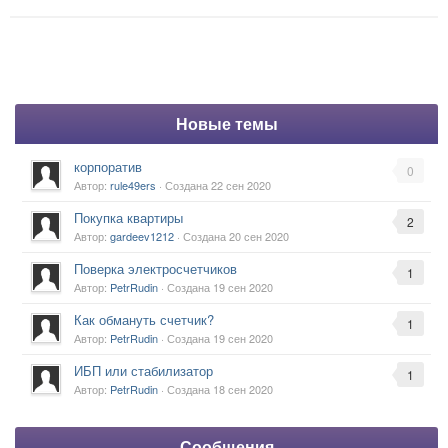
Новые темы
корпоратив
0
Автор:
rule49ers
· Создана
22 сен 2020
Покупка квартиры
2
Автор:
gardeev1212
· Создана
20 сен 2020
Поверка электросчетчиков
1
Автор:
PetrRudin
· Создана
19 сен 2020
Как обмануть счетчик?
1
Автор:
PetrRudin
· Создана
19 сен 2020
ИБП или стабилизатор
1
Автор:
PetrRudin
· Создана
18 сен 2020
Сообщения