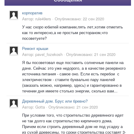
корпоратив
Автор:
rule49ers
·
Опубликовано:
22 сен 2020
У нас скоро юбилей компании,пять лет,хотим отметить
как то интересно,а не простым рестораном,что
посоветуете?
Ремонт крыши
Автор:
pavel_fozekosh
·
Опубликовано:
21 сен 2020
Я бы посоветовал еще поставить солнечные панели на
даче. Сейчас это уже недорого, а в качестве резервного
источника питания - самое оно. Если есть перебои с
электричеством - ставите буквально пару панелей
(заказать можно, например, здесь) и гарантированно в
течении дня имеете столько энергии, сколько вам...
Деревянный дом. Брус или бревно?
Автор:
Gotta
·
Опубликовано:
21 сен 2020
При условии того, что строительство деревянного идет
не так долго как строительство кирпичного дома.
Причем если строить деревянный дом не под усадку а
из сухой древесины, то сроки строительства составят 3-