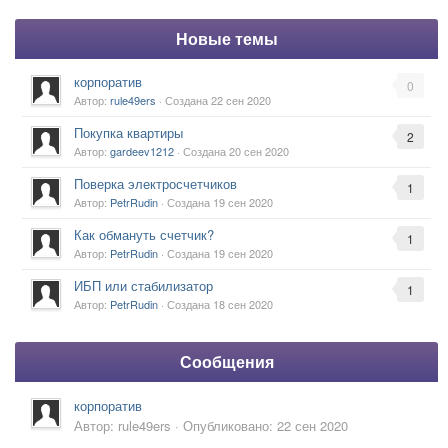
Новые темы
корпоратив
0
Автор:
rule49ers
· Создана
22 сен 2020
Покупка квартиры
2
Автор:
gardeev1212
· Создана
20 сен 2020
Поверка электросчетчиков
1
Автор:
PetrRudin
· Создана
19 сен 2020
Как обмануть счетчик?
1
Автор:
PetrRudin
· Создана
19 сен 2020
ИБП или стабилизатор
1
Автор:
PetrRudin
· Создана
18 сен 2020
Сообщения
корпоратив
Автор:
rule49ers
·
Опубликовано:
22 сен 2020