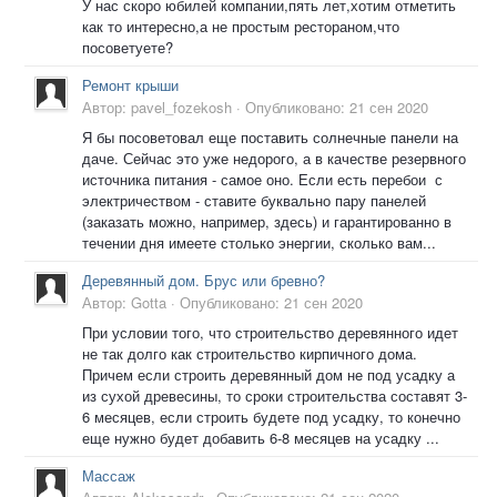
У нас скоро юбилей компании,пять лет,хотим отметить
как то интересно,а не простым рестораном,что
посоветуете?
Ремонт крыши
Автор:
pavel_fozekosh
·
Опубликовано:
21 сен 2020
Я бы посоветовал еще поставить солнечные панели на
даче. Сейчас это уже недорого, а в качестве резервного
источника питания - самое оно. Если есть перебои с
электричеством - ставите буквально пару панелей
(заказать можно, например, здесь) и гарантированно в
течении дня имеете столько энергии, сколько вам...
Деревянный дом. Брус или бревно?
Автор:
Gotta
·
Опубликовано:
21 сен 2020
При условии того, что строительство деревянного идет
не так долго как строительство кирпичного дома.
Причем если строить деревянный дом не под усадку а
из сухой древесины, то сроки строительства составят 3-
6 месяцев, если строить будете под усадку, то конечно
еще нужно будет добавить 6-8 месяцев на усадку ...
Массаж