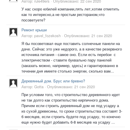
Автор:
rule49ers
·
Опубликовано:
22 сен 2020
У нас скоро юбилей компании,пять лет,хотим отметить
как то интересно,а не простым рестораном,что
посоветуете?
Ремонт крыши
Автор:
pavel_fozekosh
·
Опубликовано:
21 сен 2020
Я бы посоветовал еще поставить солнечные панели на
даче. Сейчас это уже недорого, а в качестве резервного
источника питания - самое оно. Если есть перебои с
электричеством - ставите буквально пару панелей
(заказать можно, например, здесь) и гарантированно в
течении дня имеете столько энергии, сколько вам...
Деревянный дом. Брус или бревно?
Автор:
Gotta
·
Опубликовано:
21 сен 2020
При условии того, что строительство деревянного идет
не так долго как строительство кирпичного дома.
Причем если строить деревянный дом не под усадку а
из сухой древесины, то сроки строительства составят 3-
6 месяцев, если строить будете под усадку, то конечно
еще нужно будет добавить 6-8 месяцев на усадку ...