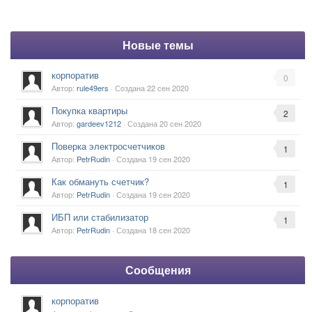
Новые темы
корпоратив
0
Автор:
rule49ers
· Создана
22 сен 2020
Покупка квартиры
2
Автор:
gardeev1212
· Создана
20 сен 2020
Поверка электросчетчиков
1
Автор:
PetrRudin
· Создана
19 сен 2020
Как обмануть счетчик?
1
Автор:
PetrRudin
· Создана
19 сен 2020
ИБП или стабилизатор
1
Автор:
PetrRudin
· Создана
18 сен 2020
Сообщения
корпоратив