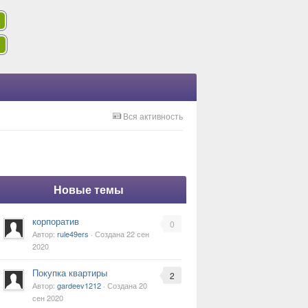
Вся активность
Новые темы
корпоратив
0
Автор:
rule49ers
· Создана
22 сен
2020
Покупка квартиры
2
Автор:
gardeev1212
· Создана
20
сен 2020