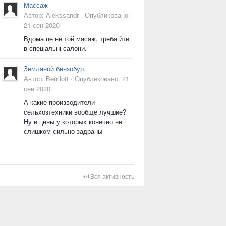
Массаж
Автор:
Alekssandr
·
Опубликовано:
21 сен 2020
Вдома це не той масаж, треба йти
в спеціальні салони.
Земляной бензобур
Автор:
Berrilott
·
Опубликовано:
21
сен 2020
А какие производители
сельхозтехники вообще лучшие?
Ну и цены у которых конечно не
слишком сильно задраны
Вся активность