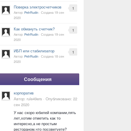
Поверка электросчетчиков
1
Автор:
PetrRudin
· Создана
19 сен
2020
Как обмануть счетчик?
1
Автор:
PetrRudin
· Создана
19 сен
2020
ИБП или стабилизатор
1
Автор:
PetrRudin
· Создана
18 сен
2020
Сообщения
корпоратив
Автор:
rule49ers
·
Опубликовано:
22
сен 2020
У нас скоро юбилей компании,пять
лет,хотим отметить как то
интересно,а не простым
рестораном,что посоветуете?