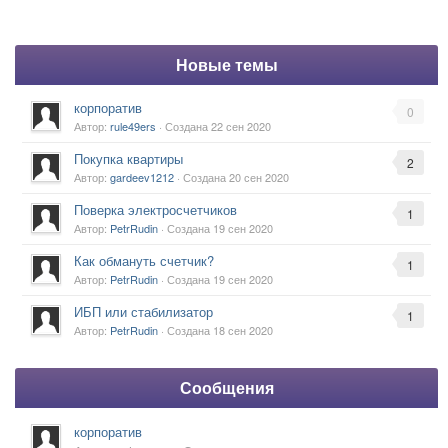
Новые темы
корпоратив
0
Автор:
rule49ers
· Создана
22 сен 2020
Покупка квартиры
2
Автор:
gardeev1212
· Создана
20 сен 2020
Поверка электросчетчиков
1
Автор:
PetrRudin
· Создана
19 сен 2020
Как обмануть счетчик?
1
Автор:
PetrRudin
· Создана
19 сен 2020
ИБП или стабилизатор
1
Автор:
PetrRudin
· Создана
18 сен 2020
Сообщения
корпоратив