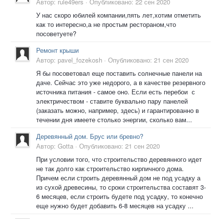
Автор:
rule49ers
·
Опубликовано:
22 сен 2020
У нас скоро юбилей компании,пять лет,хотим отметить
как то интересно,а не простым рестораном,что
посоветуете?
Ремонт крыши
Автор:
pavel_fozekosh
·
Опубликовано:
21 сен 2020
Я бы посоветовал еще поставить солнечные панели на
даче. Сейчас это уже недорого, а в качестве резервного
источника питания - самое оно. Если есть перебои с
электричеством - ставите буквально пару панелей
(заказать можно, например, здесь) и гарантированно в
течении дня имеете столько энергии, сколько вам...
Деревянный дом. Брус или бревно?
Автор:
Gotta
·
Опубликовано:
21 сен 2020
При условии того, что строительство деревянного идет
не так долго как строительство кирпичного дома.
Причем если строить деревянный дом не под усадку а
из сухой древесины, то сроки строительства составят 3-
6 месяцев, если строить будете под усадку, то конечно
еще нужно будет добавить 6-8 месяцев на усадку ...