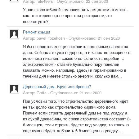
Автор:
rule49ers
·
Опубликовано:
22 сен 2020
У нас скоро юбилей компании,пять лет,хотим отметить
как то интересно,а не простым рестораном,что
посоветуете?
Ремонт крыши
Автор:
pavel_fozekosh
·
Опубликовано:
21 сен 2020
Я бы посоветовал еще поставить солнечные панели на
даче. Сейчас это уже недорого, а в качестве резервного
источника питания - самое оно. Если есть перебои с
электричеством - ставите буквально пару панелей
(заказать можно, например, здесь) и гарантированно в
течении дня имеете столько энергии, сколько вам...
Деревянный дом. Брус или бревно?
Автор:
Gotta
·
Опубликовано:
21 сен 2020
При условии того, что строительство деревянного идет
не так долго как строительство кирпичного дома.
Причем если строить деревянный дом не под усадку а
из сухой древесины, то сроки строительства составят 3-
6 месяцев, если строить будете под усадку, то конечно
еще нужно будет добавить 6-8 месяцев на усадку ...