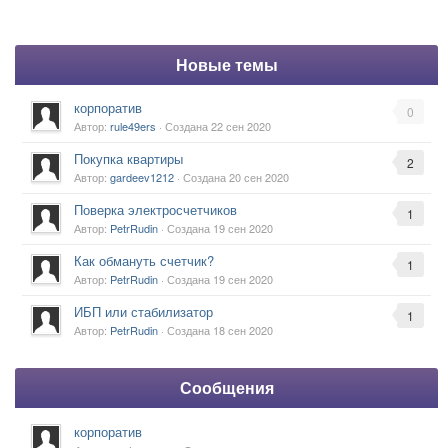
Новые темы
корпоратив
0
Автор:
rule49ers
· Создана
22 сен 2020
Покупка квартиры
2
Автор:
gardeev1212
· Создана
20 сен 2020
Поверка электросчетчиков
1
Автор:
PetrRudin
· Создана
19 сен 2020
Как обмануть счетчик?
1
Автор:
PetrRudin
· Создана
19 сен 2020
ИБП или стабилизатор
1
Автор:
PetrRudin
· Создана
18 сен 2020
Сообщения
корпоратив