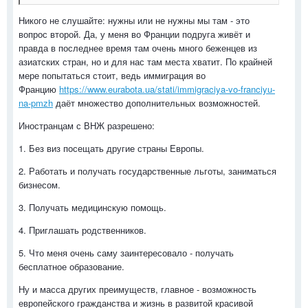
Никого не слушайте: нужны или не нужны мы там - это
вопрос второй. Да, у меня во Франции подруга живёт и
правда в последнее время там очень много беженцев из
азиатских стран, но и для нас там места хватит. По крайней
мере попытаться стоит, ведь иммиграция во
Францию
https://www.eurabota.ua/stati/immigraciya-vo-franciyu-
na-pmzh
даёт множество дополнительных возможностей.
Иностранцам с ВНЖ разрешено:
1. Без виз посещать другие страны Европы.
2. Работать и получать государственные льготы, заниматься
бизнесом.
3. Получать медицинскую помощь.
4. Приглашать родственников.
5. Что меня очень саму заинтересовало - получать
бесплатное образование.
Ну и масса других преимуществ, главное - возможность
европейского гражданства и жизнь в развитой красивой