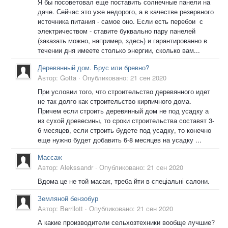
Я бы посоветовал еще поставить солнечные панели на
даче. Сейчас это уже недорого, а в качестве резервного
источника питания - самое оно. Если есть перебои с
электричеством - ставите буквально пару панелей
(заказать можно, например, здесь) и гарантированно в
течении дня имеете столько энергии, сколько вам...
Деревянный дом. Брус или бревно?
Автор:
Gotta
·
Опубликовано:
21 сен 2020
При условии того, что строительство деревянного идет
не так долго как строительство кирпичного дома.
Причем если строить деревянный дом не под усадку а
из сухой древесины, то сроки строительства составят 3-
6 месяцев, если строить будете под усадку, то конечно
еще нужно будет добавить 6-8 месяцев на усадку ...
Массаж
Автор:
Alekssandr
·
Опубликовано:
21 сен 2020
Вдома це не той масаж, треба йти в спеціальні салони.
Земляной бензобур
Автор:
Berrilott
·
Опубликовано:
21 сен 2020
А какие производители сельхозтехники вообще лучшие?