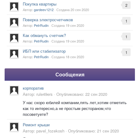
Покупка квартиры
2
Автор:
gardeev1212
· Создана
20 сен 2020
Поверка электросчетчиков
1
Автор:
PetrRudin
· Создана
19 сен 2020
Как обмануть счетчик?
1
Автор:
PetrRudin
· Создана
19 сен 2020
ИБП или стабилизатор
1
Автор:
PetrRudin
· Создана
18 сен 2020
Сообщения
корпоратив
Автор:
rule49ers
·
Опубликовано:
22 сен 2020
У нас скоро юбилей компании,пять лет,хотим отметить
как то интересно,а не простым рестораном,что
посоветуете?
Ремонт крыши
Автор:
pavel_fozekosh
·
Опубликовано:
21 сен 2020