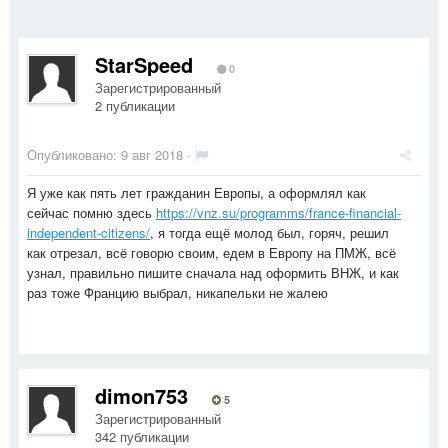
StarSpeed
0
Зарегистрированный
2 публикации
Опубликовано:
9 авг 2018
·
Я уже как пять лет гражданин Европы, а оформлял как
сейчас помню здесь
https://vnz.su/programms/france-financial-
independent-citizens/
, я тогда ещё молод был, горяч, решил
как отрезал, всё говорю своим, едем в Европу на ПМЖ, всё
узнал, правильно пишите сначала над оформить ВНЖ, и как
раз тоже Францию выбрал, никапельки не жалею
dimon753
5
Зарегистрированный
342 публикации