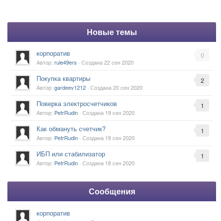
Новые темы
корпоратив
0
Автор:
rule49ers
· Создана
22 сен 2020
Покупка квартиры
2
Автор:
gardeev1212
· Создана
20 сен 2020
Поверка электросчетчиков
1
Автор:
PetrRudin
· Создана
19 сен 2020
Как обмануть счетчик?
1
Автор:
PetrRudin
· Создана
19 сен 2020
ИБП или стабилизатор
1
Автор:
PetrRudin
· Создана
18 сен 2020
Сообщения
корпоратив