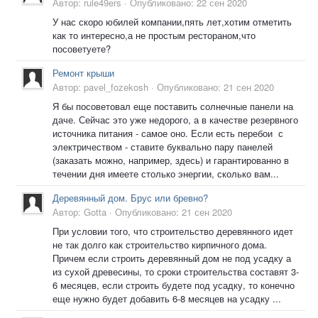
Автор:
rule49ers
·
Опубликовано:
22 сен 2020
У нас скоро юбилей компании,пять лет,хотим отметить
как то интересно,а не простым рестораном,что
посоветуете?
Ремонт крыши
Автор:
pavel_fozekosh
·
Опубликовано:
21 сен 2020
Я бы посоветовал еще поставить солнечные панели на
даче. Сейчас это уже недорого, а в качестве резервного
источника питания - самое оно. Если есть перебои с
электричеством - ставите буквально пару панелей
(заказать можно, например, здесь) и гарантированно в
течении дня имеете столько энергии, сколько вам...
Деревянный дом. Брус или бревно?
Автор:
Gotta
·
Опубликовано:
21 сен 2020
При условии того, что строительство деревянного идет
не так долго как строительство кирпичного дома.
Причем если строить деревянный дом не под усадку а
из сухой древесины, то сроки строительства составят 3-
6 месяцев, если строить будете под усадку, то конечно
еще нужно будет добавить 6-8 месяцев на усадку ...