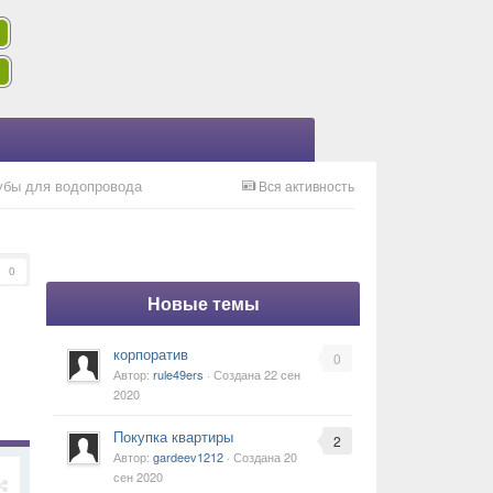
убы для водопровода
Вся активность
0
Новые темы
корпоратив
0
Автор:
rule49ers
· Создана
22 сен
2020
Покупка квартиры
2
Автор:
gardeev1212
· Создана
20
сен 2020