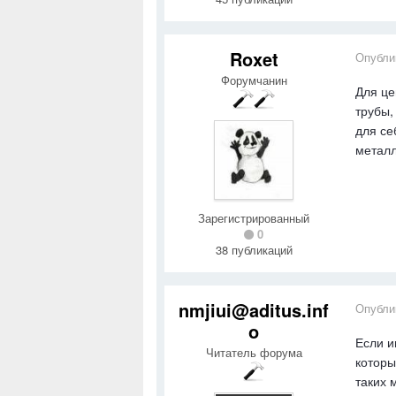
Roxet
Опубли
Форумчанин
Для це
трубы,
для се
металл
Зарегистрированный
0
38 публикаций
nmjiui@aditus.inf
Опубли
o
Если и
Читатель форума
которы
таких 