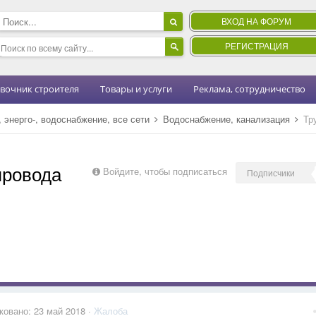
ВХОД НА ФОРУМ
РЕГИСТРАЦИЯ
вочник строителя
Товары и услуги
Реклама, сотрудничество
 энерго-, водоснабжение, все сети
Водоснабжение, канализация
Тр
провода
Войдите, чтобы подписаться
Подписчики
ковано:
23 май 2018
·
Жалоба