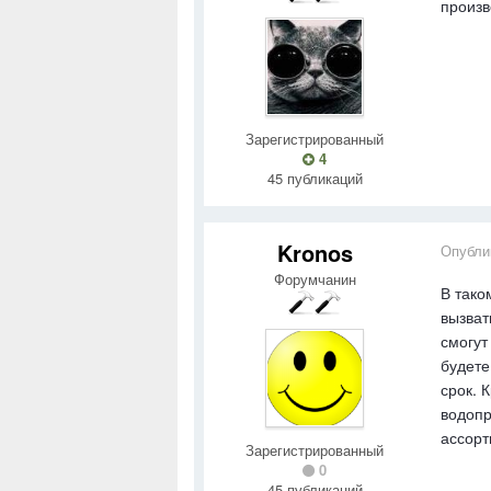
произв
Зарегистрированный
4
45 публикаций
Kronos
Опубли
Форумчанин
В тако
вызват
смогут
будете
срок. 
водоп
ассорт
Зарегистрированный
0
45 публикаций