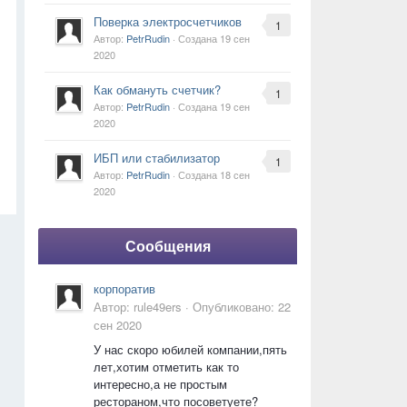
Поверка электросчетчиков
1
Автор:
PetrRudin
· Создана
19 сен
2020
Как обмануть счетчик?
1
Автор:
PetrRudin
· Создана
19 сен
2020
ИБП или стабилизатор
1
Автор:
PetrRudin
· Создана
18 сен
2020
Сообщения
корпоратив
Автор:
rule49ers
·
Опубликовано:
22
сен 2020
У нас скоро юбилей компании,пять
лет,хотим отметить как то
интересно,а не простым
рестораном,что посоветуете?