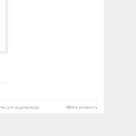
убы для водопровода
Вся активность