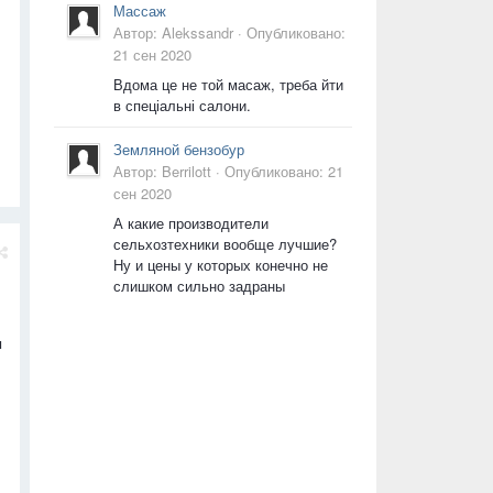
Массаж
Автор:
Alekssandr
·
Опубликовано:
21 сен 2020
Вдома це не той масаж, треба йти
в спеціальні салони.
Земляной бензобур
Автор:
Berrilott
·
Опубликовано:
21
сен 2020
А какие производители
сельхозтехники вообще лучшие?
Ну и цены у которых конечно не
слишком сильно задраны
ы