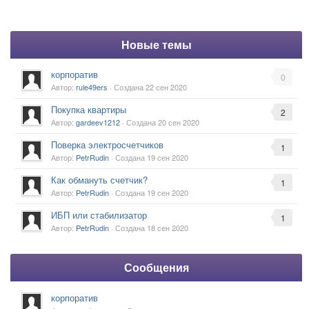
Новые темы
корпоратив
0
Автор:
rule49ers
· Создана
22 сен 2020
Покупка квартиры
2
Автор:
gardeev1212
· Создана
20 сен 2020
Поверка электросчетчиков
1
Автор:
PetrRudin
· Создана
19 сен 2020
Как обмануть счетчик?
1
Автор:
PetrRudin
· Создана
19 сен 2020
ИБП или стабилизатор
1
Автор:
PetrRudin
· Создана
18 сен 2020
Сообщения
корпоратив