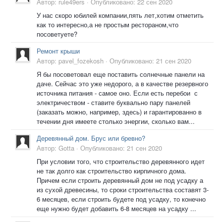
Автор:
rule49ers
·
Опубликовано:
22 сен 2020
У нас скоро юбилей компании,пять лет,хотим отметить
как то интересно,а не простым рестораном,что
посоветуете?
Ремонт крыши
Автор:
pavel_fozekosh
·
Опубликовано:
21 сен 2020
Я бы посоветовал еще поставить солнечные панели на
даче. Сейчас это уже недорого, а в качестве резервного
источника питания - самое оно. Если есть перебои с
электричеством - ставите буквально пару панелей
(заказать можно, например, здесь) и гарантированно в
течении дня имеете столько энергии, сколько вам...
Деревянный дом. Брус или бревно?
Автор:
Gotta
·
Опубликовано:
21 сен 2020
При условии того, что строительство деревянного идет
не так долго как строительство кирпичного дома.
Причем если строить деревянный дом не под усадку а
из сухой древесины, то сроки строительства составят 3-
6 месяцев, если строить будете под усадку, то конечно
еще нужно будет добавить 6-8 месяцев на усадку ...