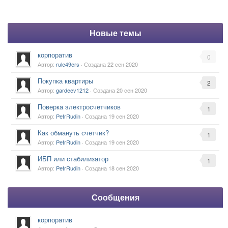
Новые темы
корпоратив
0
Автор:
rule49ers
· Создана
22 сен 2020
Покупка квартиры
2
Автор:
gardeev1212
· Создана
20 сен 2020
Поверка электросчетчиков
1
Автор:
PetrRudin
· Создана
19 сен 2020
Как обмануть счетчик?
1
Автор:
PetrRudin
· Создана
19 сен 2020
ИБП или стабилизатор
1
Автор:
PetrRudin
· Создана
18 сен 2020
Сообщения
корпоратив