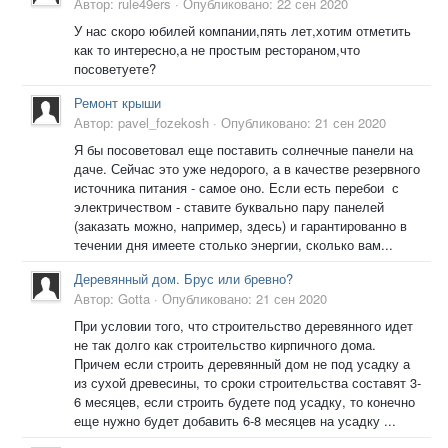
Автор:
rule49ers
·
Опубликовано:
22 сен 2020
У нас скоро юбилей компании,пять лет,хотим отметить
как то интересно,а не простым рестораном,что
посоветуете?
Ремонт крыши
Автор:
pavel_fozekosh
·
Опубликовано:
21 сен 2020
Я бы посоветовал еще поставить солнечные панели на
даче. Сейчас это уже недорого, а в качестве резервного
источника питания - самое оно. Если есть перебои с
электричеством - ставите буквально пару панелей
(заказать можно, например, здесь) и гарантированно в
течении дня имеете столько энергии, сколько вам...
Деревянный дом. Брус или бревно?
Автор:
Gotta
·
Опубликовано:
21 сен 2020
При условии того, что строительство деревянного идет
не так долго как строительство кирпичного дома.
Причем если строить деревянный дом не под усадку а
из сухой древесины, то сроки строительства составят 3-
6 месяцев, если строить будете под усадку, то конечно
еще нужно будет добавить 6-8 месяцев на усадку ...