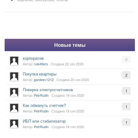
Новые темы
корпоратив
0
Автор:
rule49ers
· Создана
22 сен 2020
Покупка квартиры
2
Автор:
gardeev1212
· Создана
20 сен 2020
Поверка электросчетчиков
1
Автор:
PetrRudin
· Создана
19 сен 2020
Как обмануть счетчик?
1
Автор:
PetrRudin
· Создана
19 сен 2020
ИБП или стабилизатор
1
Автор:
PetrRudin
· Создана
18 сен 2020