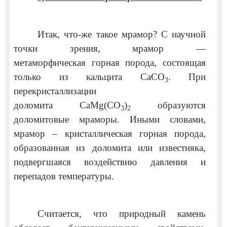
Итак, что-же такое мрамор? С научной
точки зрения, мрамор —
м
етаморфическая
горная порода,
состоящая
только из кальцита
CaCO
. При
3
перекристаллизации
д
оломита
CaMg(CO
)
образуются
3
2
доломитовые мраморы. Иными словами,
мрамор – кристаллическая горная порода,
образованная из доломита или известняка,
подвергшаяся воздействию давления и
перепадов температуры.
Считается, что природный камень