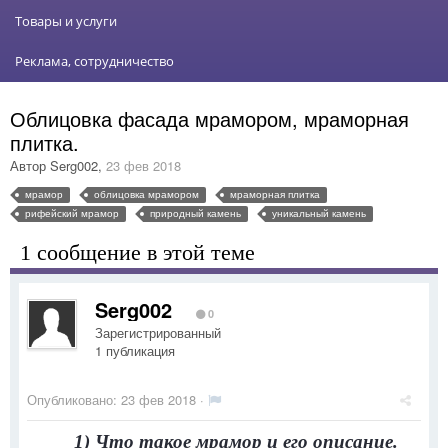
Товары и услуги
Реклама, сотрудничество
Облицовка фасада мрамором, мраморная
плитка.
Автор
Serg002
,
23 фев 2018
мрамор
облицовка мрамором
мраморная плитка
рифейский мрамор
природный камень
уникальный камень
1 сообщение в этой теме
Serg002
0
Зарегистрированный
1 публикация
Опубликовано:
23 фев 2018
·
1) Что такое мрамор и его описание.