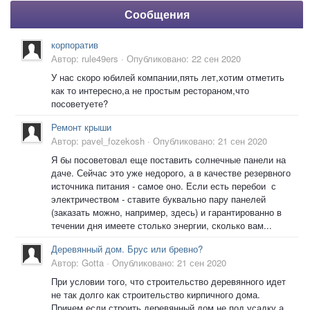
Сообщения
корпоратив
Автор:
rule49ers
·
Опубликовано:
22 сен 2020
У нас скоро юбилей компании,пять лет,хотим отметить
как то интересно,а не простым рестораном,что
посоветуете?
Ремонт крыши
Автор:
pavel_fozekosh
·
Опубликовано:
21 сен 2020
Я бы посоветовал еще поставить солнечные панели на
даче. Сейчас это уже недорого, а в качестве резервного
источника питания - самое оно. Если есть перебои с
электричеством - ставите буквально пару панелей
(заказать можно, например, здесь) и гарантированно в
течении дня имеете столько энергии, сколько вам...
Деревянный дом. Брус или бревно?
Автор:
Gotta
·
Опубликовано:
21 сен 2020
При условии того, что строительство деревянного идет
не так долго как строительство кирпичного дома.
Причем если строить деревянный дом не под усадку а