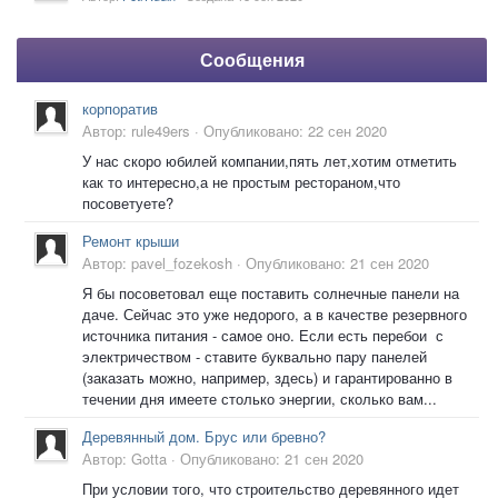
Сообщения
корпоратив
Автор:
rule49ers
·
Опубликовано:
22 сен 2020
У нас скоро юбилей компании,пять лет,хотим отметить
как то интересно,а не простым рестораном,что
посоветуете?
Ремонт крыши
Автор:
pavel_fozekosh
·
Опубликовано:
21 сен 2020
Я бы посоветовал еще поставить солнечные панели на
даче. Сейчас это уже недорого, а в качестве резервного
источника питания - самое оно. Если есть перебои с
электричеством - ставите буквально пару панелей
(заказать можно, например, здесь) и гарантированно в
течении дня имеете столько энергии, сколько вам...
Деревянный дом. Брус или бревно?
Автор:
Gotta
·
Опубликовано:
21 сен 2020
При условии того, что строительство деревянного идет