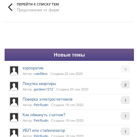
ПЕРЕЙТИ К СПИСКУ ТЕМ
Предложения от фирм
Новые темы
корпоратив
0
Автор:
rule49ers
· Создана
22 сен 2020
Покупка квартиры
2
Автор:
gardeev1212
· Создана
20 сен 2020
Поверка электросчетчиков
1
Автор:
PetrRudin
· Создана
19 сен 2020
Как обмануть счетчик?
1
Автор:
PetrRudin
· Создана
19 сен 2020
ИБП или стабилизатор
1
Автор:
PetrRudin
· Создана
18 сен 2020