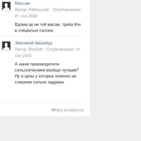
Массаж
Автор:
Alekssandr
·
Опубликовано:
21 сен 2020
Вдома це не той масаж, треба йти
в спеціальні салони.
Земляной бензобур
Автор:
Berrilott
·
Опубликовано:
21
сен 2020
А какие производители
сельхозтехники вообще лучшие?
Ну и цены у которых конечно не
слишком сильно задраны
Вся активность