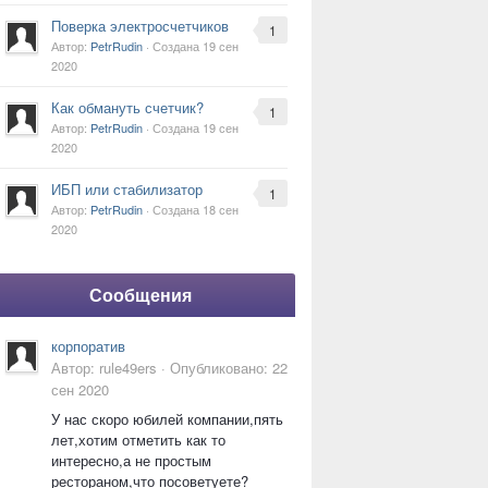
Поверка электросчетчиков
1
Автор:
PetrRudin
· Создана
19 сен
2020
Как обмануть счетчик?
1
Автор:
PetrRudin
· Создана
19 сен
2020
ИБП или стабилизатор
1
Автор:
PetrRudin
· Создана
18 сен
2020
Сообщения
корпоратив
Автор:
rule49ers
·
Опубликовано:
22
сен 2020
У нас скоро юбилей компании,пять
лет,хотим отметить как то
интересно,а не простым
рестораном,что посоветуете?