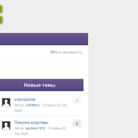
Вся активность
Новые темы
корпоратив
0
Автор:
rule49ers
· Создана
22 сен
2020
Покупка квартиры
2
Автор:
gardeev1212
· Создана
20
сен 2020