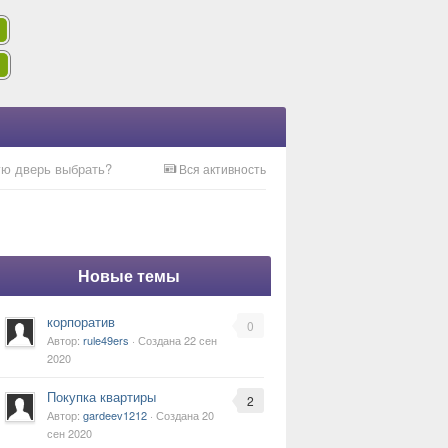
ю дверь выбрать?
Вся активность
Новые темы
корпоратив
0
Автор:
rule49ers
· Создана
22 сен
2020
Покупка квартиры
2
Автор:
gardeev1212
· Создана
20
сен 2020