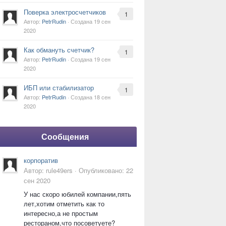
Поверка электросчетчиков
1
Автор:
PetrRudin
· Создана
19 сен
2020
Как обмануть счетчик?
1
Автор:
PetrRudin
· Создана
19 сен
2020
ИБП или стабилизатор
1
Автор:
PetrRudin
· Создана
18 сен
2020
Сообщения
корпоратив
Автор:
rule49ers
·
Опубликовано:
22
сен 2020
У нас скоро юбилей компании,пять
лет,хотим отметить как то
интересно,а не простым
рестораном,что посоветуете?