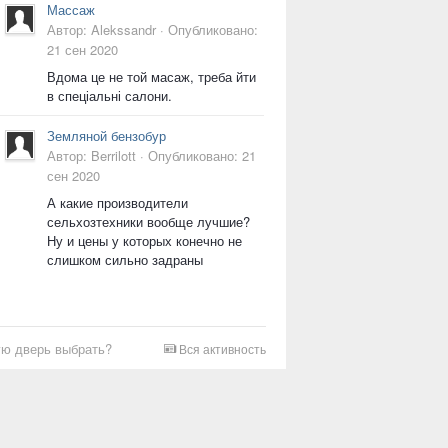
Массаж
Автор:
Alekssandr
·
Опубликовано:
21 сен 2020
Вдома це не той масаж, треба йти
в спеціальні салони.
Земляной бензобур
Автор:
Berrilott
·
Опубликовано:
21
сен 2020
А какие производители
сельхозтехники вообще лучшие?
Ну и цены у которых конечно не
слишком сильно задраны
ю дверь выбрать?
Вся активность