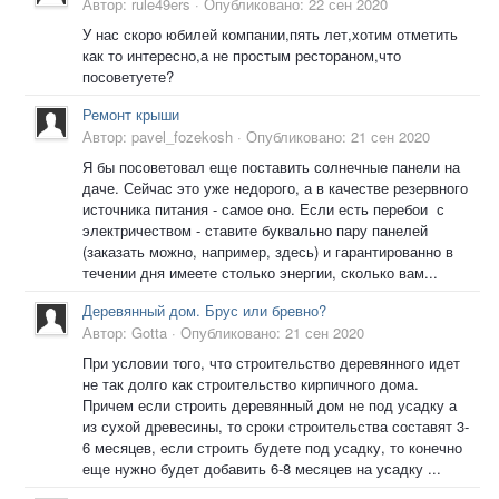
Автор:
rule49ers
·
Опубликовано:
22 сен 2020
У нас скоро юбилей компании,пять лет,хотим отметить
как то интересно,а не простым рестораном,что
посоветуете?
Ремонт крыши
Автор:
pavel_fozekosh
·
Опубликовано:
21 сен 2020
Я бы посоветовал еще поставить солнечные панели на
даче. Сейчас это уже недорого, а в качестве резервного
источника питания - самое оно. Если есть перебои с
электричеством - ставите буквально пару панелей
(заказать можно, например, здесь) и гарантированно в
течении дня имеете столько энергии, сколько вам...
Деревянный дом. Брус или бревно?
Автор:
Gotta
·
Опубликовано:
21 сен 2020
При условии того, что строительство деревянного идет
не так долго как строительство кирпичного дома.
Причем если строить деревянный дом не под усадку а
из сухой древесины, то сроки строительства составят 3-
6 месяцев, если строить будете под усадку, то конечно
еще нужно будет добавить 6-8 месяцев на усадку ...