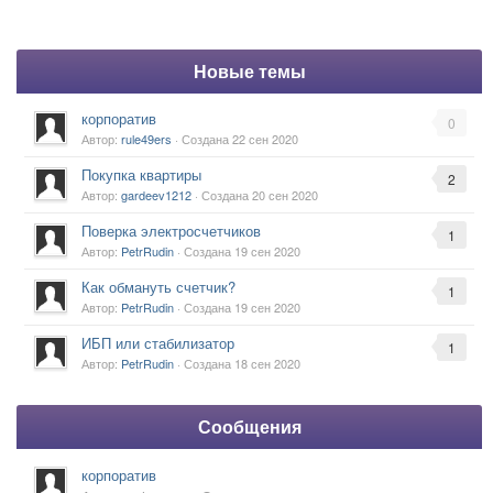
Новые темы
корпоратив
0
Автор:
rule49ers
· Создана
22 сен 2020
Покупка квартиры
2
Автор:
gardeev1212
· Создана
20 сен 2020
Поверка электросчетчиков
1
Автор:
PetrRudin
· Создана
19 сен 2020
Как обмануть счетчик?
1
Автор:
PetrRudin
· Создана
19 сен 2020
ИБП или стабилизатор
1
Автор:
PetrRudin
· Создана
18 сен 2020
Сообщения
корпоратив