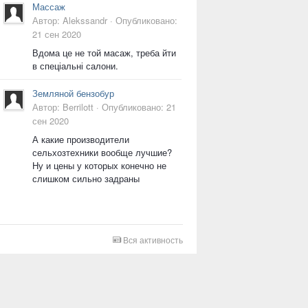
Массаж
Автор:
Alekssandr
·
Опубликовано:
21 сен 2020
Вдома це не той масаж, треба йти
в спеціальні салони.
Земляной бензобур
Автор:
Berrilott
·
Опубликовано:
21
сен 2020
А какие производители
сельхозтехники вообще лучшие?
Ну и цены у которых конечно не
слишком сильно задраны
Вся активность