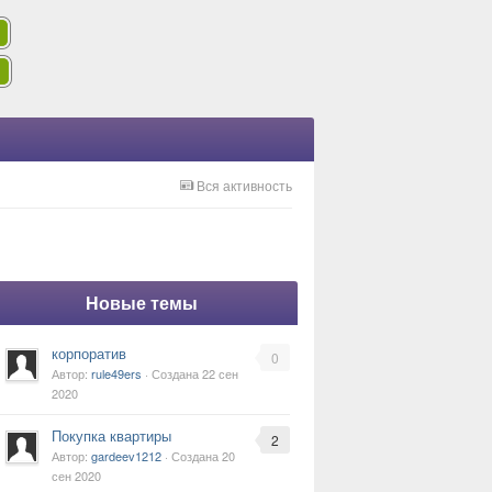
Вся активность
Новые темы
корпоратив
0
Автор:
rule49ers
· Создана
22 сен
2020
Покупка квартиры
2
Автор:
gardeev1212
· Создана
20
сен 2020