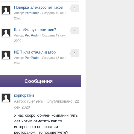
Поверка электросчетчиков
1
Автор:
PetrRudin
· Создана
19 сен
2020
Как обмануть счетчик?
1
Автор:
PetrRudin
· Создана
19 сен
2020
ИБП или стабилизатор
1
Автор:
PetrRudin
· Создана
18 сен
2020
Сообщения
корпоратив
Автор:
rule49ers
·
Опубликовано:
22
сен 2020
У нас скоро юбилей компании,пять
лет,хотим отметить как то
интересно,а не простым
рестораном,что посоветуете?