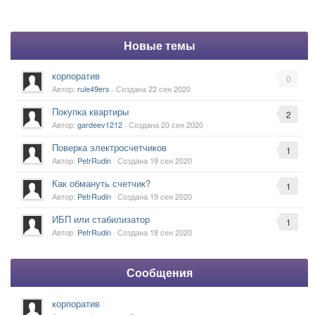
Новые темы
корпоратив
0
Автор:
rule49ers
· Создана
22 сен 2020
Покупка квартиры
2
Автор:
gardeev1212
· Создана
20 сен 2020
Поверка электросчетчиков
1
Автор:
PetrRudin
· Создана
19 сен 2020
Как обмануть счетчик?
1
Автор:
PetrRudin
· Создана
19 сен 2020
ИБП или стабилизатор
1
Автор:
PetrRudin
· Создана
18 сен 2020
Сообщения
корпоратив