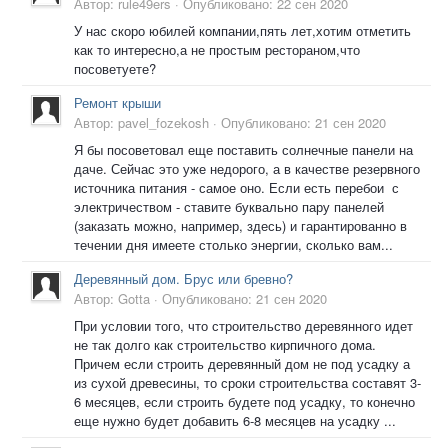
Автор:
rule49ers
·
Опубликовано:
22 сен 2020
У нас скоро юбилей компании,пять лет,хотим отметить
как то интересно,а не простым рестораном,что
посоветуете?
Ремонт крыши
Автор:
pavel_fozekosh
·
Опубликовано:
21 сен 2020
Я бы посоветовал еще поставить солнечные панели на
даче. Сейчас это уже недорого, а в качестве резервного
источника питания - самое оно. Если есть перебои с
электричеством - ставите буквально пару панелей
(заказать можно, например, здесь) и гарантированно в
течении дня имеете столько энергии, сколько вам...
Деревянный дом. Брус или бревно?
Автор:
Gotta
·
Опубликовано:
21 сен 2020
При условии того, что строительство деревянного идет
не так долго как строительство кирпичного дома.
Причем если строить деревянный дом не под усадку а
из сухой древесины, то сроки строительства составят 3-
6 месяцев, если строить будете под усадку, то конечно
еще нужно будет добавить 6-8 месяцев на усадку ...